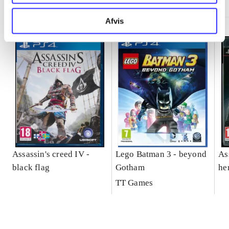
Afvis
Assassin's creed IV -
Lego Batman 3 - beyond
As
black flag
Gotham
he
TT Games