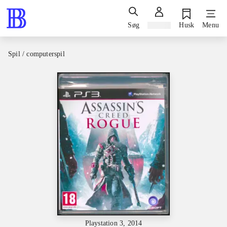
Søg
Log ind
Husk
Menu
Spil / computerspil
Playstation 3, 2014