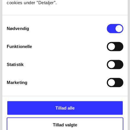
cookies under ”Detaljer”.
...
Samtykkevalg
...
Nødvendig
...
Funktionelle
...
Statistik
...
Marketing
Tillad alle
Minder om
Tillad valgte