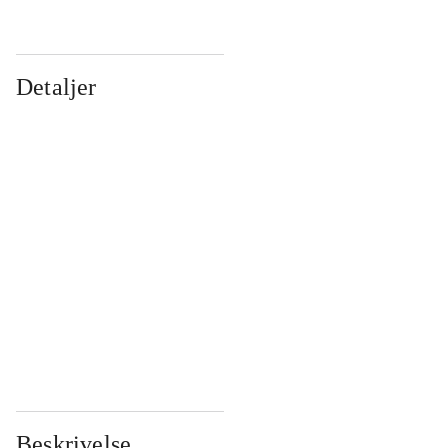
Detaljer
...
...
...
...
...
...
...
...
...
...
...
...
Beskrivelse