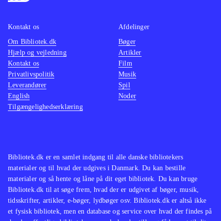
bevæge sig rundt i Jerusalem og
hukomm
omegn. Alt er smukt realiseret takket
noget g
Kontakt os
Afdelinger
være den bedste grafik vi hidtil har
flot me
Om Bibliotek.dk
Bøger
set på PS3. Ret så gode skuespillere
omgive
Hjælp og vejledning
Artikler
og en orkestral musikside bidrager
Kontakt os
Film
alle be
yderligere til illusionen. Spillet er
Privatlivspolitik
Musik
Også ly
udelukkende en singleplayer
Leverandører
Spil
fuglekv
English
Noder
oplevelse, men hele strukturen og
perfekt
Tilgængelighedserklæring
stemningen lægger heller ikke op til
blod i 
andet. Der er tydeligvis lagt et
man kan
enormt arbejde i spillet. Det er ikke
år. Spi
fejlfrit og bliver en anelse ensformigt
Bibliotek.dk er en samlet indgang til alle danske bibliotekers
Prince 
hen af vejen, men som helhed er det
materialer og til hvad der udgives i Danmark. Du kan bestille
med no
materialer og så hente og låne på dit eget bibliotek. Du kan bruge
en enestående oplevelse som mange
bevæge 
Bibliotek.dk til at søge frem, hvad der er udgivet af bøger, musik,
andre spil utvivlsomt vil drage
tidsskrifter, artikler, e-bøger, lydbøger osv. Bibliotek.dk er altså ikke
ad mur
inspiration fra fremover. Fra 15 år.
et fysisk bibliotek, men en database og service over hvad der findes på
creed e