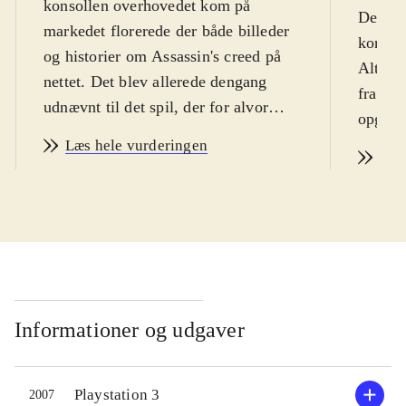
konsollen overhovedet kom på
Det He
markedet florerede der både billeder
korsto
og historier om Assassin's creed på
Altaïr
nettet. Det blev allerede dengang
fra gru
udnævnt til det spil, der for alvor
opgave
skulle vise konsollens tekniske
promine
Læs hele vurderingen
formåen, men udgivelsen har ladet
Læs
medvirk
vente på sig. Nu er den her endelig
Opgave
og har bestemt været ventetiden
hvorfr
værd. Man tager rollen og den lidt
storslå
ligegyldige bartender, Desmond
Jerusa
Miles, og så alligevel ikke. I
den ege
virkeligheden er Miles nemlig taget
Ofrene
Informationer og udgaver
til fange og fastlåst til et apparat som
lommety
fremkalder minder i hans
indbyg
underbevidsthed som er en del af
Playstation 3
2007
vælge 