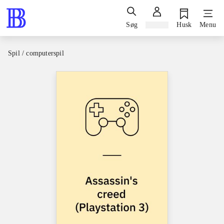
Søg
Log ind
Husk
Menu
Spil / computerspil