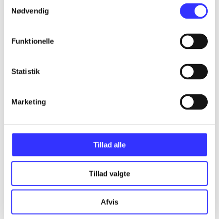
Samtykkevalg
Nødvendig
Funktionelle
Assassin's creed - heritage collection
Statistik
Gå til serien
Marketing
Tillad alle
Tillad valgte
Afvis