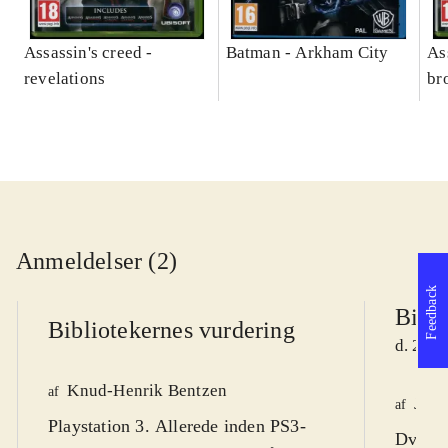
Assassin's creed -
Batman - Arkham City
As
revelations
br
Anmeldelser (2)
Feedback
Bibli
Bibliotekernes vurdering
d. 21. 
Knud-Henrik Bentzen
af
Jens
af
Playstation 3. Allerede inden PS3-
Dvd-rom