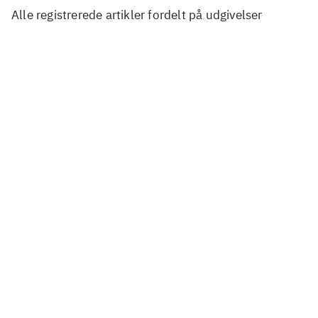
Alle registrerede artikler fordelt på udgivelser
...
...
...
...
...