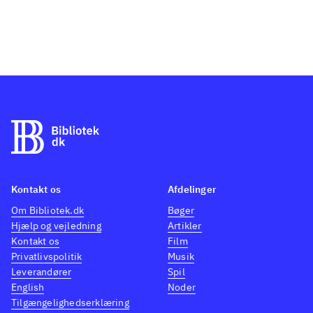
at konfrontere ham med sine
spørgsmål. Dette møde mellem
Emily og Døden ændrer mange ting
for både Emily og Døden. Pia
Thaulovs stemningsfyldte
illustrationer rammer bogens
stemning flot,samtidig med at de
indeholder meget stof til samtale. At
tænke er at gå på opdagelse giver et
oplæg til filosofisk samtale med børn
Kontakt os
Afdelinger
om livet og døden. Bogen giver både
Om Bibliotek.dk
Bøger
Hjælp og vejledning
Artikler
den filosofiske baggrundsviden for at
Kontakt os
Film
kunne samtale filosofisk om emnet
Privatlivspolitik
Musik
og forslag til øvelser og
Leverandører
Spil
samtaleoplæg. Bøgerne er tænkt som
English
Noder
Tilgængelighedserklæring
de første bøger i en serie med