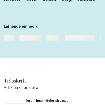
Lignende emneord
heste
børnebøger
ridning
hestesygdomme
vo
Tidsskrift
Artiklen er en del af
lorem ipsum dolor sit amet ...