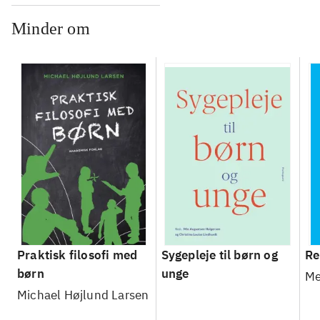
Minder om
Praktisk filosofi med
Sygepleje til børn og
Re
børn
unge
Me
Michael Højlund Larsen