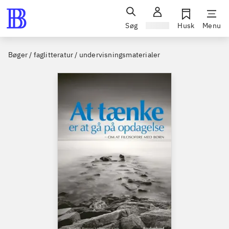
Søg
Log ind
Husk
Menu
Bøger / faglitteratur / undervisningsmaterialer