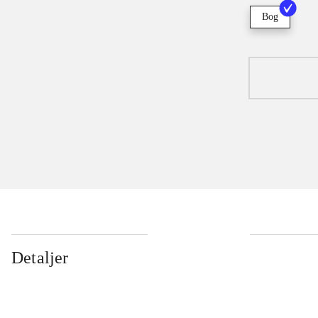
Bog
Detaljer
...
...
...