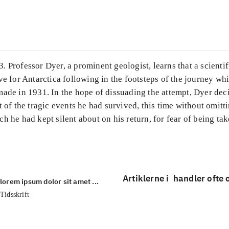
...
 Professor Dyer, a prominent geologist, learns that a scienti
ve for Antarctica following in the footsteps of the journey wh
made in 1931. In the hope of dissuading the attempt, Dyer dec
t of the tragic events he had survived, this time without omitt
h he had kept silent about on his return, for fear of being tak
Artiklerne i
handler ofte
lorem ipsum dolor sit amet ...
Tidsskrift