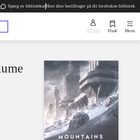
Spørg en bibliotekar
Hent dine bestillinger på dit foretrukne bibliotek
Log ind
Husk
Menu
olume