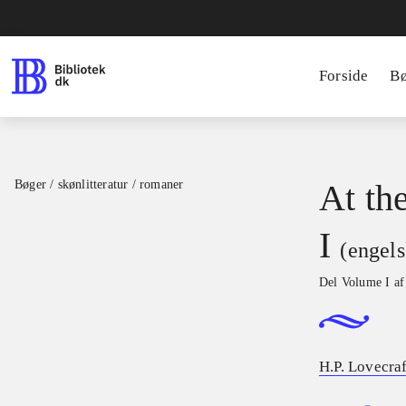
Forside
B
Bøger / skønlitteratur / romaner
At th
I
(engels
Del Volume I a
H.P. Lovecraf