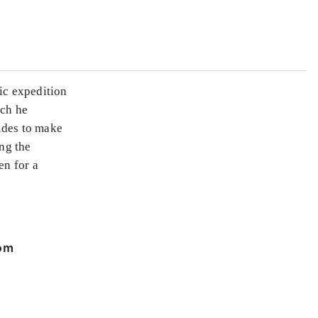
fic expedition
ich he
ides to make
ing the
en for a
 om