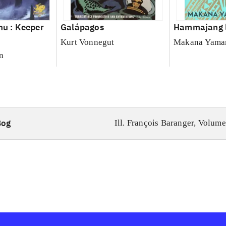
hu : Keeper
Galápagos
Hammajang 
Kurt Vonnegut
Makana Yama
n
Bog
Ill. François Baranger, Volume