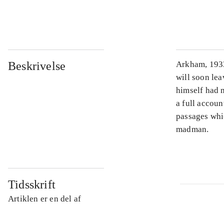
...
Beskrivelse
Arkham, 1933.
will soon lea
himself had 
a full accoun
passages whic
madman.
Tidsskrift
Artiklen er en del af