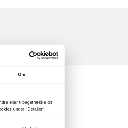
Om
dre eller tilbagetrække dit
okies under ”Detaljer”.