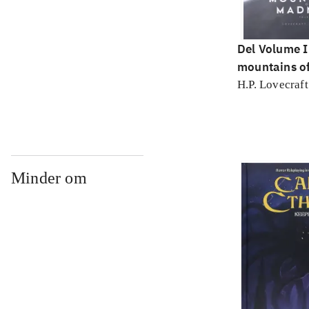
Del Volume I
mountains o
Volume I
H.P. Lovecraft
Minder om