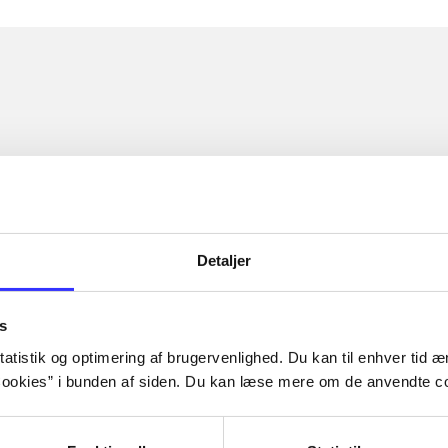
Detaljer
s
atistik og optimering af brugervenlighed. Du kan til enhver tid æn
ookies” i bunden af siden. Du kan læse mere om de anvendte co