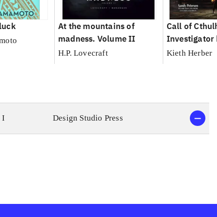
luck
At the mountains of
Call of Cthul
madness. Volume II
Investigato
moto
H.P. Lovecraft
Kieth Herber
 I
Design Studio Press