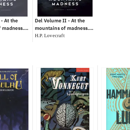
 -
At the
Del Volume II -
At the
f madness.
mountains of madness.
Volume II
H.P. Lovecraft