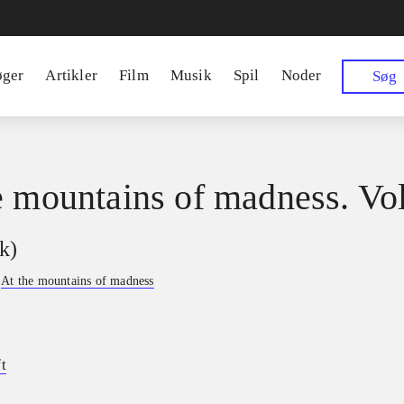
øger
Artikler
Film
Musik
Spil
Noder
Søg
e mountains of madness. V
k)
f
At the mountains of madness
t