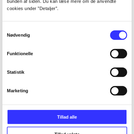
bunden af siden. Du kan læse mere om de anvendte
Artikler
cookies under ”Detaljer”.
Alle registrerede artikler fordelt på udgivelser
Samtykkevalg
...
Nødvendig
...
Funktionelle
...
Statistik
Marketing
...
...
Tillad alle