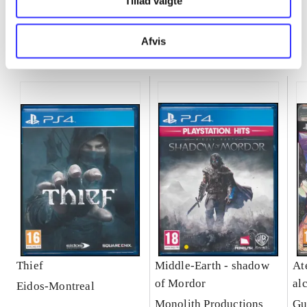
Tillad valgte
Afvis
Minder om
Thief
Middle-Earth - shadow
Ate
of Mordor
al
Eidos-Montreal
Se
Monolith Productions
Gu