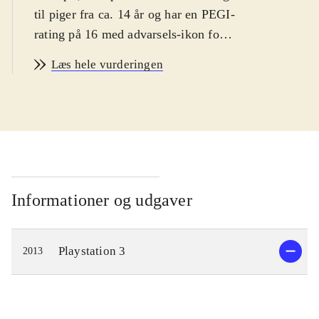
til piger fra ca. 14 år og har en PEGI-
rating på 16 med advarsels-ikon for
narko. Spillet er på engelsk
.
Læs hele vurderingen
Spillets hovedperson er den ensomme
pige Ayesha, som lever af at
fremstille medicin i et lille hus langt
ude på landet. Hendes bedstefar er
død og lillesøsteren Nio er
forsvundet. Spillets mål er derfor at
genforene Ayesha med sin lillesøster.
Informationer og udgaver
En dag da Ayesha besøger Nio's
gravsted, finder hun ud af at hun
Playstation 3
2013
muligvis stadig er i live og
eftersøgningen kan begynde. Dette
fører til udforskning af en spændende
fantasy-inspireret verden, hvor