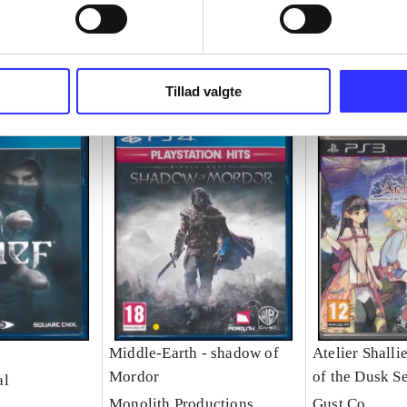
Tillad valgte
Middle-Earth - shadow of
Atelier Shalli
Mordor
of the Dusk S
al
Monolith Productions
Gust Co.