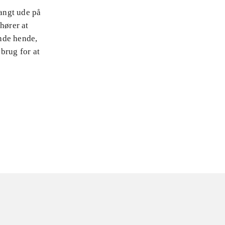
langt ude på
hører at
inde hende,
brug for at