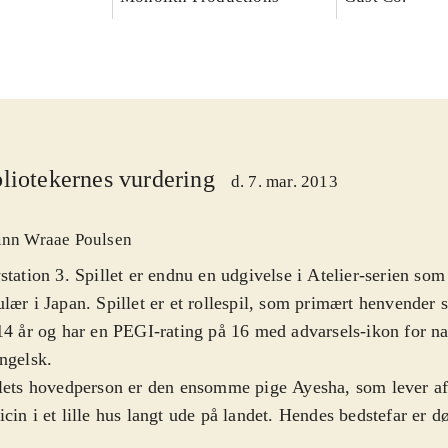
liotekernes vurdering
d. 7. mar. 2013
inn Wraae Poulsen
station 3. Spillet er endnu en udgivelse i Atelier-serien so
lær i Japan. Spillet er et rollespil, som primært henvender si
14 år og har en PEGI-rating på 16 med advarsels-ikon for nar
ngelsk
.
lets hovedperson er den ensomme pige Ayesha, som lever af 
cin i et lille hus langt ude på landet. Hendes bedstefar er d
esøsteren Nio er forsvundet. Spillets mål er derfor at genfo