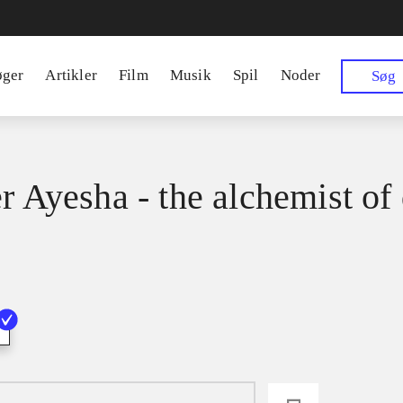
øger
Artikler
Film
Musik
Spil
Noder
Søg
er Ayesha - the alchemist of