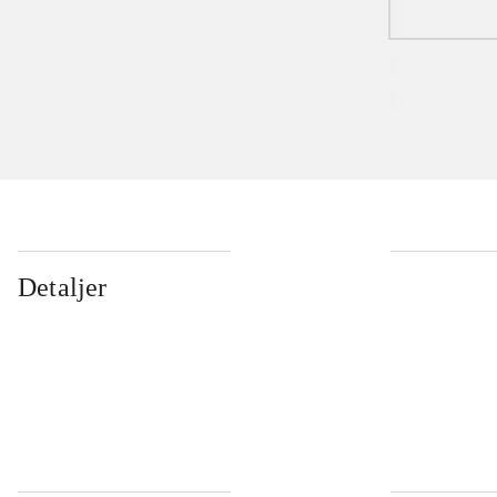
Detaljer
...
...
...
...