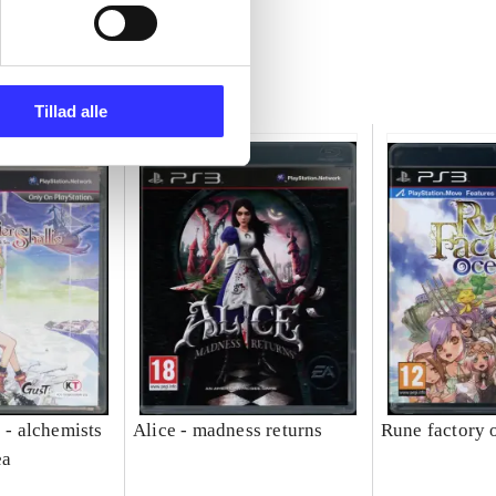
Tillad alle
e - alchemists
Alice - madness returns
Rune factory 
ea