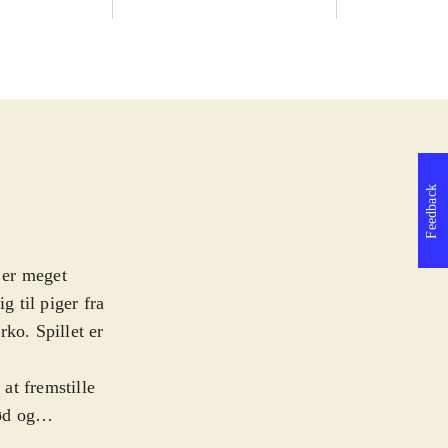
Feedback
m er meget
g til piger fra
ko. Spillet er
at fremstille
ød og
rene Ayesha med