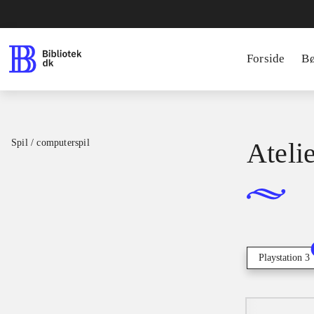
Forside
B
Spil / computerspil
Ateli
Playstation 3