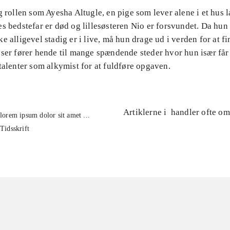
g rollen som Ayesha Altugle, en pige som lever alene i et hus 
s bedstefar er død og lillesøsteren Nio er forsvundet. Da hun 
e alligevel stadig er i live, må hun drage ud i verden for at f
ser fører hende til mange spændende steder hvor hun især får 
talenter som alkymist for at fuldføre opgaven.
Artiklerne i
handler ofte om
lorem ipsum dolor sit amet ...
Tidsskrift