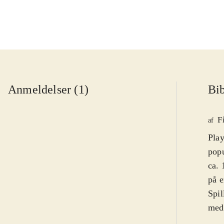
Anmeldelser (1)
Bib
F
af
Play
popu
ca. 
på e
Spil
medi
lill