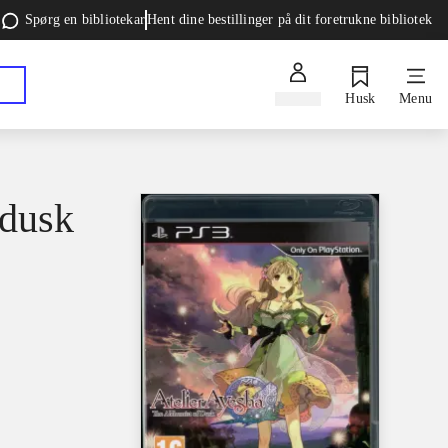
Spørg en bibliotekar
Hent dine bestillinger på dit foretrukne bibliotek
Log ind
Husk
Menu
 dusk