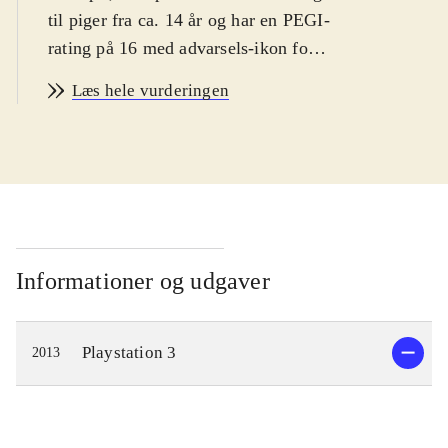
til piger fra ca. 14 år og har en PEGI-
rating på 16 med advarsels-ikon for
narko. Spillet er på engelsk
.
Læs hele vurderingen
Spillets hovedperson er den ensomme
pige Ayesha, som lever af at
fremstille medicin i et lille hus langt
ude på landet. Hendes bedstefar er
død og lillesøsteren Nio er
forsvundet. Spillets mål er derfor at
genforene Ayesha med sin lillesøster.
Informationer og udgaver
En dag da Ayesha besøger Nio's
gravsted, finder hun ud af at hun
Playstation 3
2013
muligvis stadig er i live og
eftersøgningen kan begynde. Dette
fører til udforskning af en spændende
fantasy-inspireret verden, hvor