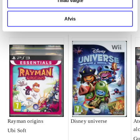
Tillad valgte
Afvis
Minder om
Rayman origins
Disney universe
Ate
al
Ubi Soft
Se
Gu