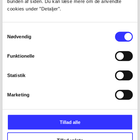
bunden af siden. Du kan læse mere om de anvendte
Artikler
cookies under ”Detaljer”.
Alle registrerede artikler fordelt på udgivelser
Samtykkevalg
...
Nødvendig
...
Funktionelle
...
Statistik
Marketing
...
...
Tillad alle