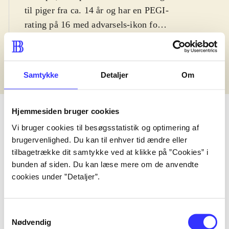
til piger fra ca. 14 år og har en PEGI-
rating på 16 med advarsels-ikon for
narko. Spillet er på engelsk
.
Læs hele vurderingen
Spillets hovedperson er den ensomme
pige Ayesha, som lever af at
Samtykke
Detaljer
Om
fremstille medicin i et lille hus langt
ude på landet. Hendes bedstefar er
død og lillesøsteren Nio er
Hjemmesiden bruger cookies
forsvundet. Spillets mål er derfor at
Vi bruger cookies til besøgsstatistik og optimering af
genforene Ayesha med sin lillesøster.
brugervenlighed. Du kan til enhver tid ændre eller
Informationer og udgaver
tilbagetrække dit samtykke ved at klikke på ”Cookies” i
En dag da Ayesha besøger Nio's
bunden af siden. Du kan læse mere om de anvendte
gravsted, finder hun ud af at hun
cookies under ”Detaljer”.
Playstation 3
2013
muligvis stadig er i live og
eftersøgningen kan begynde. Dette
fører til udforskning af en spændende
Samtykkevalg
Nødvendig
fantasy-inspireret verden, hvor