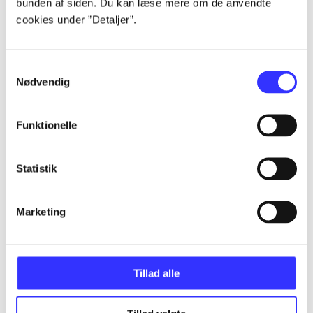
bunden af siden. Du kan læse mere om de anvendte
Artikler
cookies under ”Detaljer”.
Alle registrerede artikler fordelt på udgivelser
Samtykkevalg
...
Nødvendig
...
Funktionelle
...
Statistik
Marketing
...
...
Tillad alle