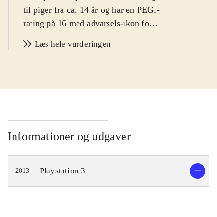
til piger fra ca. 14 år og har en PEGI-
rating på 16 med advarsels-ikon for
narko. Spillet er på engelsk
.
Læs hele vurderingen
Spillets hovedperson er den ensomme
pige Ayesha, som lever af at
fremstille medicin i et lille hus langt
ude på landet. Hendes bedstefar er
død og lillesøsteren Nio er
forsvundet. Spillets mål er derfor at
genforene Ayesha med sin lillesøster.
Informationer og udgaver
En dag da Ayesha besøger Nio's
gravsted, finder hun ud af at hun
Playstation 3
2013
muligvis stadig er i live og
eftersøgningen kan begynde. Dette
fører til udforskning af en spændende
fantasy-inspireret verden, hvor