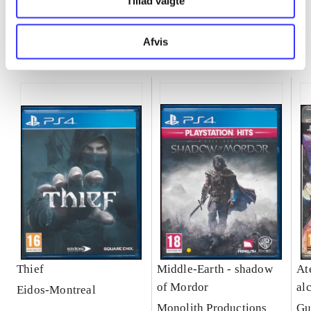
Tillad valgte
Afvis
Minder om
Thief
Middle-Earth - shadow
Ate
of Mordor
al
Eidos-Montreal
Se
Monolith Productions
Gu