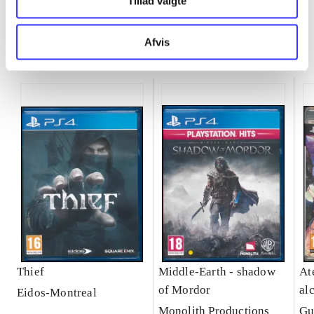
Tillad valgte
Afvis
Minder om
Thief
Middle-Earth - shadow
Ate
of Mordor
al
Eidos-Montreal
Se
Monolith Productions
Gu