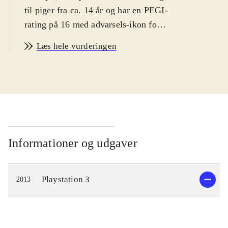
til piger fra ca. 14 år og har en PEGI-
rating på 16 med advarsels-ikon for
narko. Spillet er på engelsk
.
Læs hele vurderingen
Spillets hovedperson er den ensomme
pige Ayesha, som lever af at
fremstille medicin i et lille hus langt
ude på landet. Hendes bedstefar er
død og lillesøsteren Nio er
forsvundet. Spillets mål er derfor at
genforene Ayesha med sin lillesøster.
Informationer og udgaver
En dag da Ayesha besøger Nio's
gravsted, finder hun ud af at hun
Playstation 3
2013
muligvis stadig er i live og
eftersøgningen kan begynde. Dette
fører til udforskning af en spændende
fantasy-inspireret verden, hvor