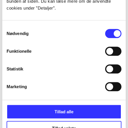
bunden af siden. Du kan læse mere om de anvendte
Artikler
cookies under ”Detaljer”.
Alle registrerede artikler fordelt på udgivelser
Samtykkevalg
...
Nødvendig
...
Funktionelle
...
Statistik
Marketing
...
...
Tillad alle