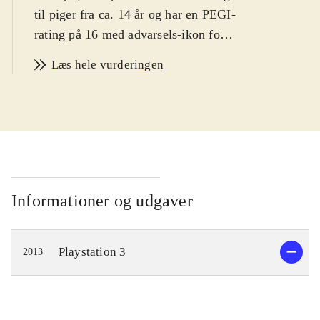
til piger fra ca. 14 år og har en PEGI-
rating på 16 med advarsels-ikon for
narko. Spillet er på engelsk
.
Læs hele vurderingen
Spillets hovedperson er den ensomme
pige Ayesha, som lever af at
fremstille medicin i et lille hus langt
ude på landet. Hendes bedstefar er
død og lillesøsteren Nio er
forsvundet. Spillets mål er derfor at
genforene Ayesha med sin lillesøster.
Informationer og udgaver
En dag da Ayesha besøger Nio's
gravsted, finder hun ud af at hun
Playstation 3
2013
muligvis stadig er i live og
eftersøgningen kan begynde. Dette
fører til udforskning af en spændende
fantasy-inspireret verden, hvor