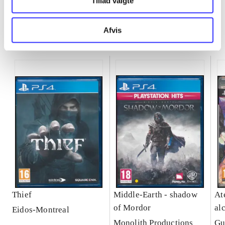
Tillad valgte
Afvis
Minder om
Thief
Middle-Earth - shadow
Ate
of Mordor
al
Eidos-Montreal
Se
Monolith Productions
Gu