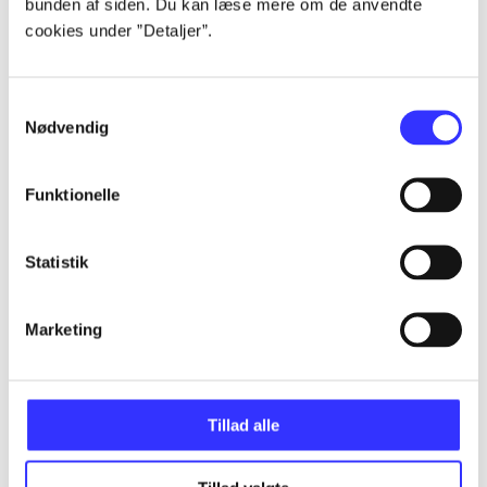
bunden af siden. Du kan læse mere om de anvendte
Artikler
cookies under ”Detaljer”.
Alle registrerede artikler fordelt på udgivelser
Samtykkevalg
...
Nødvendig
...
Funktionelle
...
Statistik
Marketing
...
...
Tillad alle