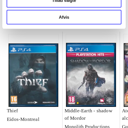
Tillad valgte
Afvis
Minder om
Thief
Middle-Earth - shadow
Ate
of Mordor
al
Eidos-Montreal
Se
Monolith Productions
Gu