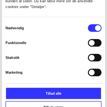
bunden af siden. Du kan læse mere om de anvendte
Artikler
cookies under ”Detaljer”.
Alle registrerede artikler fordelt på udgivelser
Samtykkevalg
...
Nødvendig
...
Funktionelle
...
Statistik
Marketing
...
...
Tillad alle