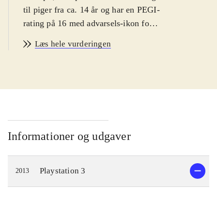
til piger fra ca. 14 år og har en PEGI-
rating på 16 med advarsels-ikon for
narko. Spillet er på engelsk
.
Læs hele vurderingen
Spillets hovedperson er den ensomme
pige Ayesha, som lever af at
fremstille medicin i et lille hus langt
ude på landet. Hendes bedstefar er
død og lillesøsteren Nio er
forsvundet. Spillets mål er derfor at
genforene Ayesha med sin lillesøster.
Informationer og udgaver
En dag da Ayesha besøger Nio's
gravsted, finder hun ud af at hun
Playstation 3
2013
muligvis stadig er i live og
eftersøgningen kan begynde. Dette
fører til udforskning af en spændende
fantasy-inspireret verden, hvor