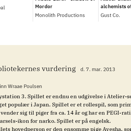
Mordor
alchemists o
al
Sea
Monolith Productions
Gust Co.
bliotekernes vurdering
d. 7. mar. 2013
inn Wraae Poulsen
ystation 3. Spillet er endnu en udgivelse i Atelier-
et populær i Japan. Spillet er et rollespil, som pri
vender sig til piger fra ca. 14 år og har en PEGI-ra
arsels-ikon for narko. Spillet er på engelsk
.
llets hovedperson er den ensomme pige Ayesha, som