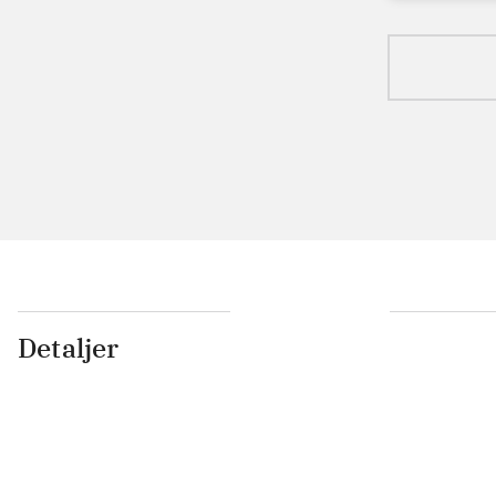
Detaljer
...
...
...
...