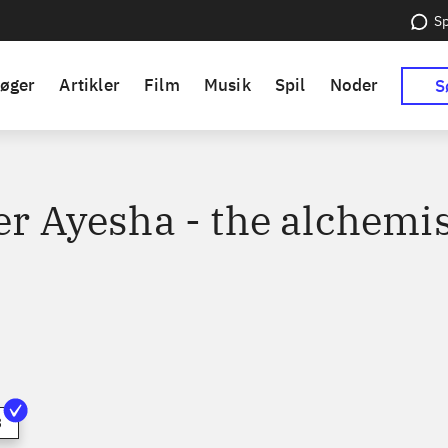
Sp
øger
Artikler
Film
Musik
Spil
Noder
S
er Ayesha - the alchemis
3