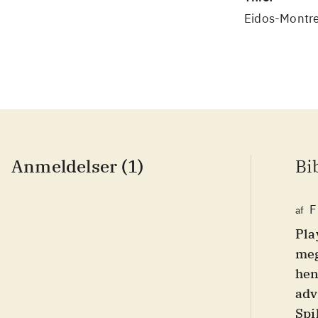
Eidos-Montre
Anmeldelser (1)
Bi
F
af
Pla
meg
hen
adv
Spi