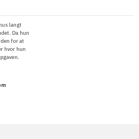
 hus langt
ndet. Da hun
rden for at
er hvor hun
 opgaven.
 om