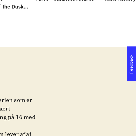
f the Dusk
Feedback
serien som er
mært
ting på 16 med
 lever af at