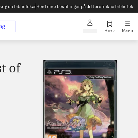
Hent dine bestillinger på dit foretrukne bibliotek
ørg en bibliotekar
øg
Log ind
Husk
Menu
t of