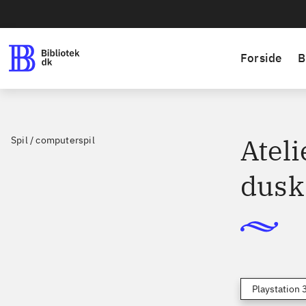
Forside
B
Ateli
Spil / computerspil
dusk
Playstation 