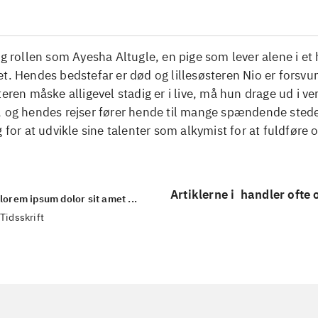
ag rollen som Ayesha Altugle, en pige som lever alene i et
t. Hendes bedstefar er død og lillesøsteren Nio er forsvu
teren måske alligevel stadig er i live, må hun drage ud i ve
, og hendes rejser fører hende til mange spændende sted
g for at udvikle sine talenter som alkymist for at fuldføre
Artiklerne i
handler ofte
lorem ipsum dolor sit amet ...
Tidsskrift