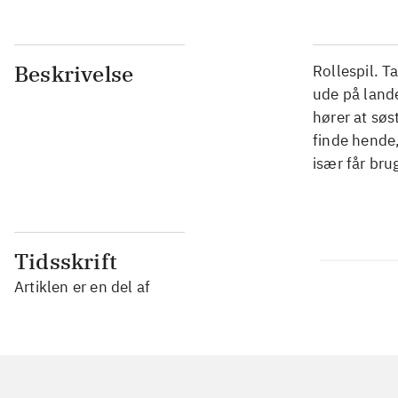
Beskrivelse
Rollespil. T
ude på lande
hører at søs
finde hende
især får bru
Tidsskrift
Artiklen er en del af