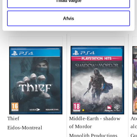
Tillad valgte
Afvis
Minder om
Thief
Middle-Earth - shadow
Ate
of Mordor
al
Eidos-Montreal
Se
Monolith Productions
Gu