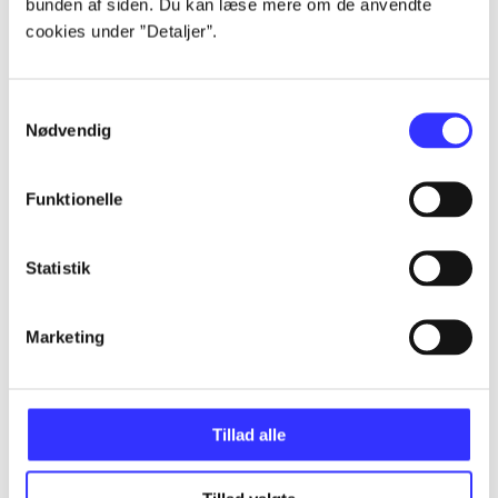
bunden af siden. Du kan læse mere om de anvendte
Artikler
cookies under ”Detaljer”.
Alle registrerede artikler fordelt på udgivelser
Samtykkevalg
...
Nødvendig
...
Funktionelle
...
Statistik
Marketing
...
...
Tillad alle