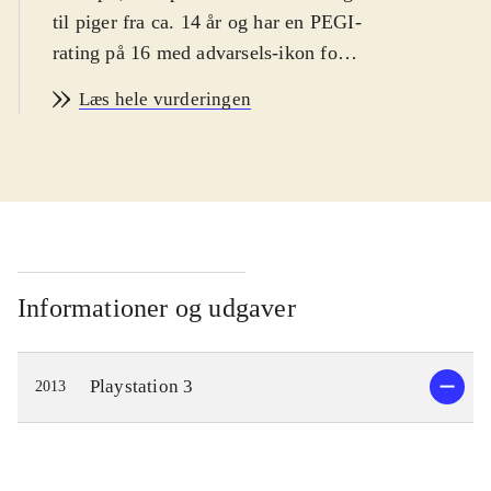
til piger fra ca. 14 år og har en PEGI-
rating på 16 med advarsels-ikon for
narko. Spillet er på engelsk
.
Læs hele vurderingen
Spillets hovedperson er den ensomme
pige Ayesha, som lever af at
fremstille medicin i et lille hus langt
ude på landet. Hendes bedstefar er
død og lillesøsteren Nio er
forsvundet. Spillets mål er derfor at
genforene Ayesha med sin lillesøster.
Informationer og udgaver
En dag da Ayesha besøger Nio's
gravsted, finder hun ud af at hun
Playstation 3
2013
muligvis stadig er i live og
eftersøgningen kan begynde. Dette
fører til udforskning af en spændende
fantasy-inspireret verden, hvor