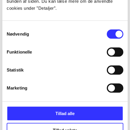
bunden af siden. Du kan læse mere om de anvendte
Artikler
cookies under ”Detaljer”.
Alle registrerede artikler fordelt på udgivelser
Samtykkevalg
...
Nødvendig
...
Funktionelle
...
Statistik
...
Marketing
...
Tillad alle