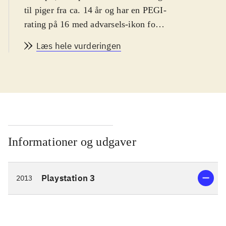
til piger fra ca. 14 år og har en PEGI-
rating på 16 med advarsels-ikon for
narko. Spillet er på engelsk
.
Læs hele vurderingen
Spillets hovedperson er den ensomme
pige Ayesha, som lever af at
fremstille medicin i et lille hus langt
ude på landet. Hendes bedstefar er
død og lillesøsteren Nio er
forsvundet. Spillets mål er derfor at
genforene Ayesha med sin lillesøster.
Informationer og udgaver
En dag da Ayesha besøger Nio's
gravsted, finder hun ud af at hun
Playstation 3
2013
muligvis stadig er i live og
eftersøgningen kan begynde. Dette
fører til udforskning af en spændende
fantasy-inspireret verden, hvor