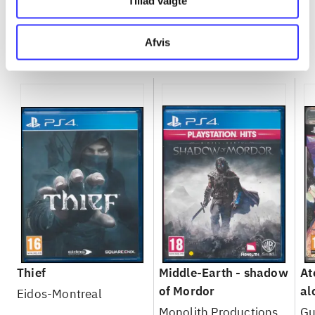
Tillad valgte
Afvis
Minder om
Thief
Middle-Earth - shadow
At
of Mordor
al
Eidos-Montreal
Se
Monolith Productions
Gu