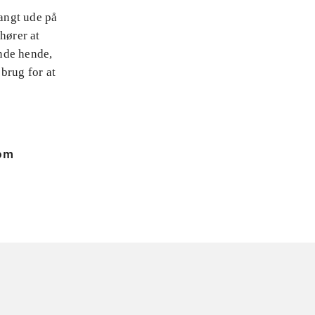
langt ude på
hører at
inde hende,
brug for at
 om