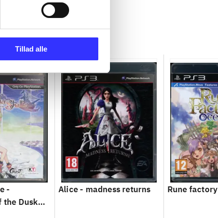
Tillad alle
e -
Alice - madness returns
Rune factory
f the Dusk