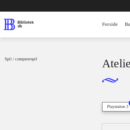
Forside
B
Spil / computerspil
Ateli
Playstation 3