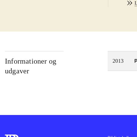
L
sin 
muli
udfo
opby
driv
saml
magi
Informationer og
P
2013
de m
udgaver
Spil
Meru
Atel
bibl
kam
Alt 
måsk
Ani