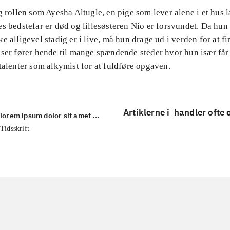
g rollen som Ayesha Altugle, en pige som lever alene i et hus 
s bedstefar er død og lillesøsteren Nio er forsvundet. Da hun 
e alligevel stadig er i live, må hun drage ud i verden for at f
ser fører hende til mange spændende steder hvor hun især får 
talenter som alkymist for at fuldføre opgaven.
Artiklerne i
handler ofte
lorem ipsum dolor sit amet ...
Tidsskrift