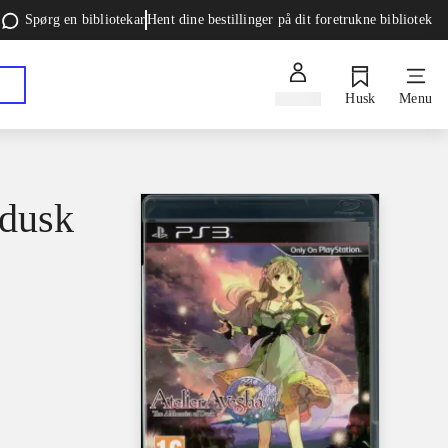
Spørg en bibliotekar
Hent dine bestillinger på dit foretrukne bibliotek
Log ind
Husk
Menu
 dusk