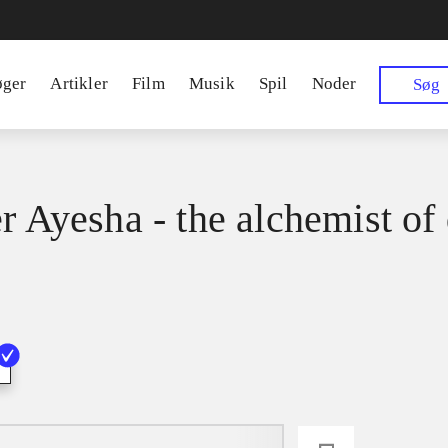
øger
Artikler
Film
Musik
Spil
Noder
Søg
er Ayesha - the alchemist of