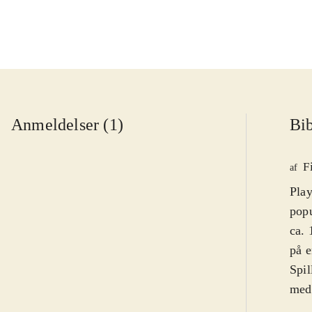
Anmeldelser (1)
Bib
F
af
Play
popu
ca. 
på e
Spil
medi
lill