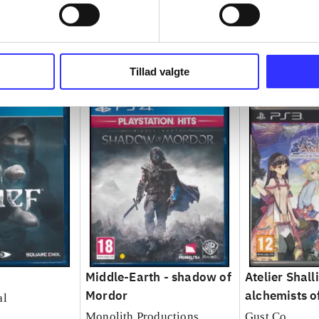
Tillad valgte
Middle-Earth - shadow of
Atelier Shalli
Mordor
alchemists o
al
Sea
Monolith Productions
Gust Co.