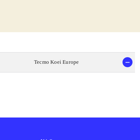
hun ud af at hun
rer til
yesha kan
ært bærer og
t handler om at
 fremstille sine
rammer godt ned i
Tecmo Koei Europe
ien hvor Atelier
er of Arland og
udt
bedret version af
ns af serien
il mene nuttede -