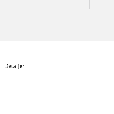
Detaljer
...
...
...
...