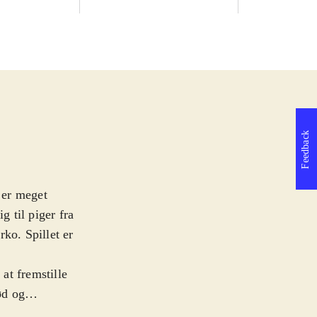
Feedback
m er meget
g til piger fra
ko. Spillet er
at fremstille
ød og
rene Ayesha med