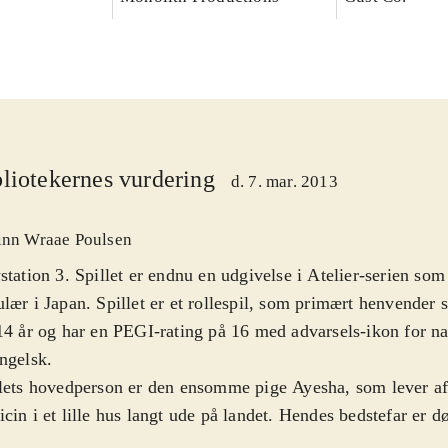
liotekernes vurdering
d. 7. mar. 2013
inn Wraae Poulsen
station 3. Spillet er endnu en udgivelse i Atelier-serien so
lær i Japan. Spillet er et rollespil, som primært henvender si
14 år og har en PEGI-rating på 16 med advarsels-ikon for nar
ngelsk
.
lets hovedperson er den ensomme pige Ayesha, som lever af 
cin i et lille hus langt ude på landet. Hendes bedstefar er d
esøsteren Nio er forsvundet. Spillets mål er derfor at genfo