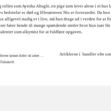
g rollen som Ayesha Altugle, en pige som lever alene i et hus 
s bedstefar er død og lillesøsteren Nio er forsvundet. Da hun 
e alligevel stadig er i live, må hun drage ud i verden for at f
ser fører hende til mange spændende steder hvor hun især får 
talenter som alkymist for at fuldføre opgaven.
Artiklerne i
handler ofte om
lorem ipsum dolor sit amet ...
Tidsskrift