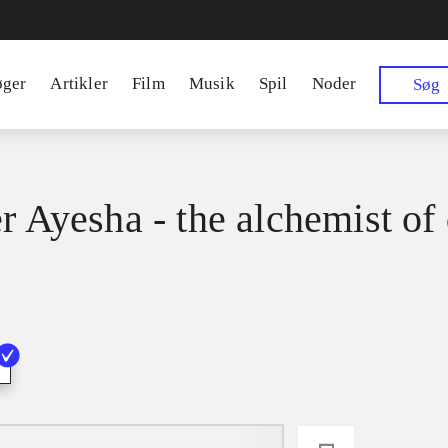
øger
Artikler
Film
Musik
Spil
Noder
Søg
er Ayesha - the alchemist of