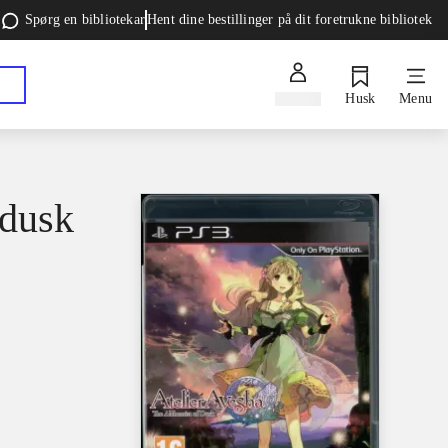
Spørg en bibliotekar
Hent dine bestillinger på dit foretrukne bibliotek
Log ind
Husk
Menu
 dusk