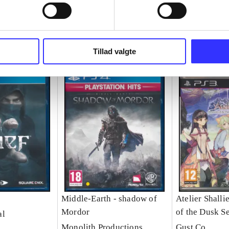
Tillad valgte
Middle-Earth - shadow of
Atelier Shalli
Mordor
of the Dusk S
al
Monolith Productions
Gust Co.