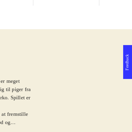
Feedback
m er meget
g til piger fra
ko. Spillet er
at fremstille
ød og
rene Ayesha med