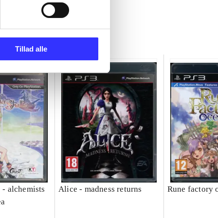
Tillad alle
e - alchemists
Alice - madness returns
Rune factory 
ea