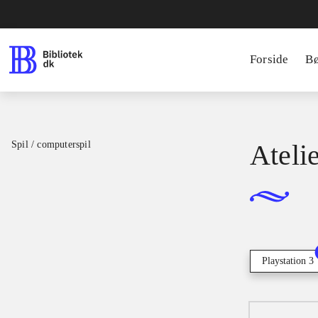
Forside
B
Spil / computerspil
Ateli
Playstation 3