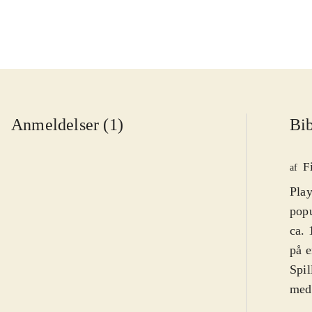
Anmeldelser (1)
Bib
F
af
Play
popu
ca. 
på e
Spil
medi
lill