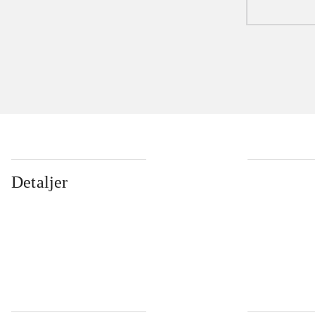
Detaljer
...
...
...
...