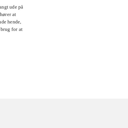
langt ude på
hører at
inde hende,
brug for at