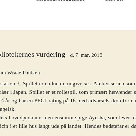
liotekernes vurdering
d. 7. mar. 2013
inn Wraae Poulsen
station 3. Spillet er endnu en udgivelse i Atelier-serien so
lær i Japan. Spillet er et rollespil, som primært henvender si
14 år og har en PEGI-rating på 16 med advarsels-ikon for nar
ngelsk
.
lets hovedperson er den ensomme pige Ayesha, som lever af 
cin i et lille hus langt ude på landet. Hendes bedstefar er d
esøsteren Nio er forsvundet. Spillets mål er derfor at genfo