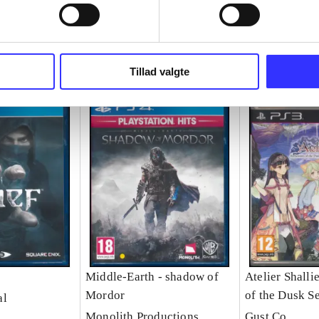
Tillad valgte
Middle-Earth - shadow of
Atelier Shalli
Mordor
of the Dusk S
al
Monolith Productions
Gust Co.