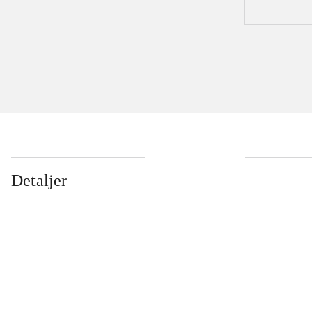
Detaljer
...
...
...
...