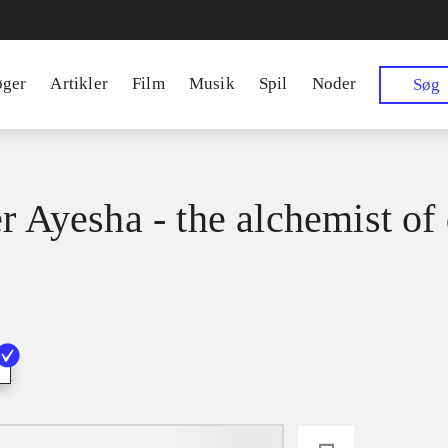
øger
Artikler
Film
Musik
Spil
Noder
Søg
er Ayesha - the alchemist of