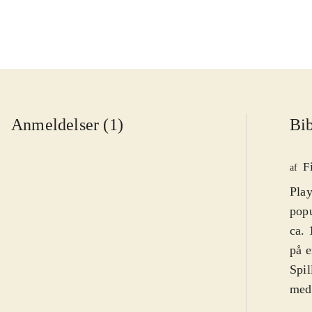
Anmeldelser (1)
Bib
F
af
Play
popu
ca. 
på e
Spil
medi
lill