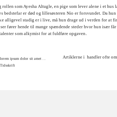
g rollen som Ayesha Altugle, en pige som lever alene i et hus 
s bedstefar er død og lillesøsteren Nio er forsvundet. Da hun 
e alligevel stadig er i live, må hun drage ud i verden for at f
ser fører hende til mange spændende steder hvor hun især får 
talenter som alkymist for at fuldføre opgaven.
Artiklerne i
handler ofte om
lorem ipsum dolor sit amet ...
Tidsskrift