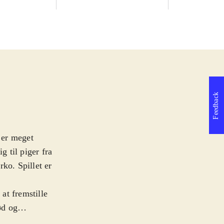
Feedback
m er meget
g til piger fra
ko. Spillet er
at fremstille
ød og
rene Ayesha med