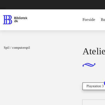
Forside
B
Spil / computerspil
Ateli
Playstation 3