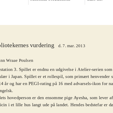
liotekernes vurdering
d. 7. mar. 2013
inn Wraae Poulsen
station 3. Spillet er endnu en udgivelse i Atelier-serien so
lær i Japan. Spillet er et rollespil, som primært henvender si
14 år og har en PEGI-rating på 16 med advarsels-ikon for nar
ngelsk
.
lets hovedperson er den ensomme pige Ayesha, som lever af 
cin i et lille hus langt ude på landet. Hendes bedstefar er d
esøsteren Nio er forsvundet. Spillets mål er derfor at genfo