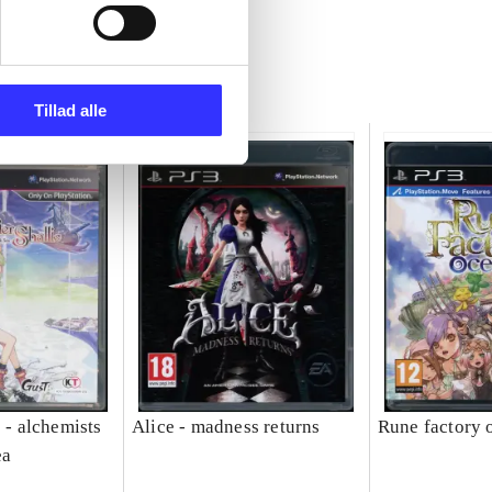
Tillad alle
e - alchemists
Alice - madness returns
Rune factory 
ea