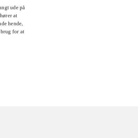
langt ude på
hører at
inde hende,
brug for at