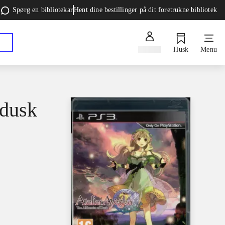
Spørg en bibliotekar
Hent dine bestillinger på dit foretrukne bibliotek
Log ind
Husk
Menu
 dusk