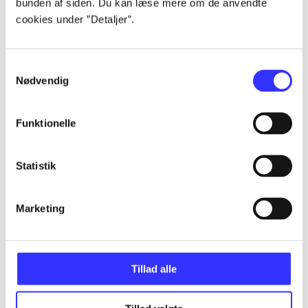
bunden af siden. Du kan læse mere om de anvendte
Artikler
cookies under ”Detaljer”.
Alle registrerede artikler fordelt på udgivelser
Samtykkevalg
...
Nødvendig
...
Funktionelle
...
Statistik
Marketing
...
...
Tillad alle