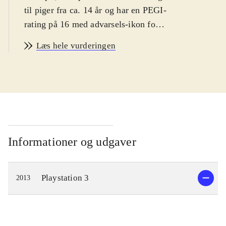
til piger fra ca. 14 år og har en PEGI-
rating på 16 med advarsels-ikon for
narko. Spillet er på engelsk
.
Læs hele vurderingen
Spillets hovedperson er den ensomme
pige Ayesha, som lever af at
fremstille medicin i et lille hus langt
ude på landet. Hendes bedstefar er
død og lillesøsteren Nio er
forsvundet. Spillets mål er derfor at
genforene Ayesha med sin lillesøster.
Informationer og udgaver
En dag da Ayesha besøger Nio's
gravsted, finder hun ud af at hun
Playstation 3
2013
muligvis stadig er i live og
eftersøgningen kan begynde. Dette
fører til udforskning af en spændende
fantasy-inspireret verden, hvor