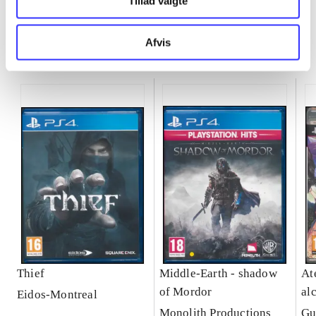
Tillad valgte
Afvis
Minder om
Thief
Middle-Earth - shadow
Ate
of Mordor
al
Eidos-Montreal
Se
Monolith Productions
Gu