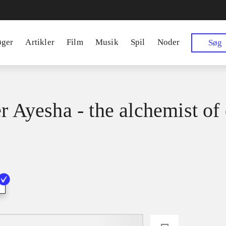
øger
Artikler
Film
Musik
Spil
Noder
Søg
er Ayesha - the alchemist of