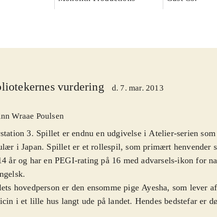
liotekernes vurdering
d. 7. mar. 2013
inn Wraae Poulsen
station 3. Spillet er endnu en udgivelse i Atelier-serien so
lær i Japan. Spillet er et rollespil, som primært henvender si
14 år og har en PEGI-rating på 16 med advarsels-ikon for nar
ngelsk
.
lets hovedperson er den ensomme pige Ayesha, som lever af 
cin i et lille hus langt ude på landet. Hendes bedstefar er d
esøsteren Nio er forsvundet. Spillets mål er derfor at genfo