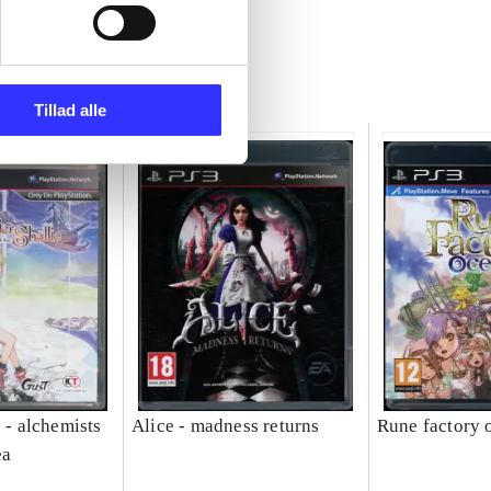
Tillad alle
e - alchemists
Alice - madness returns
Rune factory 
ea