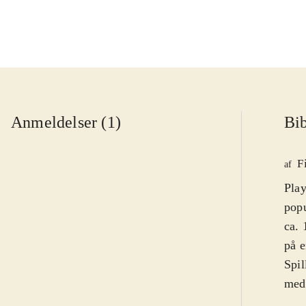
Anmeldelser (1)
Bib
F
af
Play
popu
ca. 
på e
Spil
medi
lill