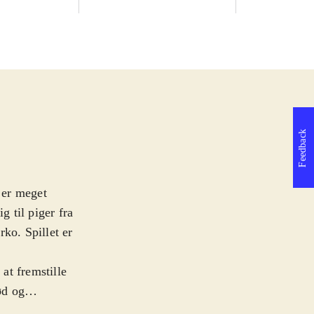
Feedback
m er meget
g til piger fra
ko. Spillet er
at fremstille
ød og
rene Ayesha med