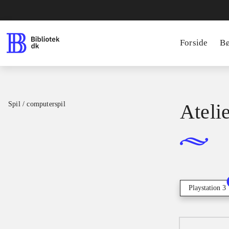
Forside
B
Spil / computerspil
Ateli
Playstation 3