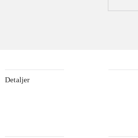
Detaljer
...
...
...
...