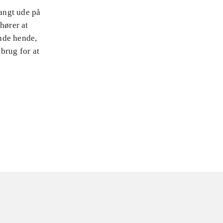
langt ude på
hører at
inde hende,
brug for at