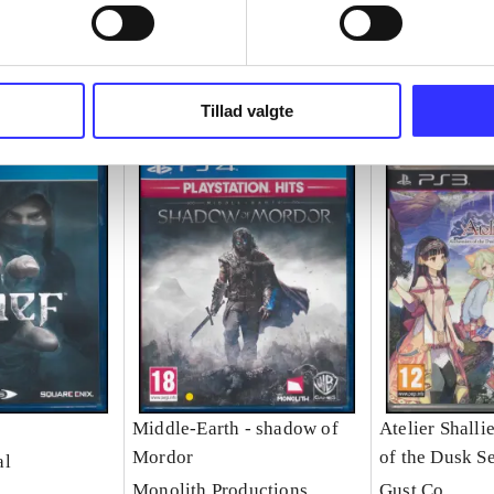
Tillad valgte
Middle-Earth - shadow of
Atelier Shalli
Mordor
of the Dusk S
al
Monolith Productions
Gust Co.