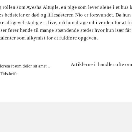
g rollen som Ayesha Altugle, en pige som lever alene i et hus 
s bedstefar er død og lillesøsteren Nio er forsvundet. Da hun 
e alligevel stadig er i live, må hun drage ud i verden for at f
ser fører hende til mange spændende steder hvor hun især får 
talenter som alkymist for at fuldføre opgaven.
Artiklerne i
handler ofte om
lorem ipsum dolor sit amet ...
Tidsskrift