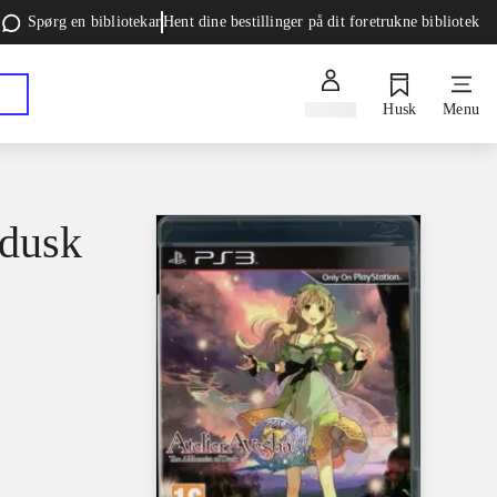
Spørg en bibliotekar
Hent dine bestillinger på dit foretrukne bibliotek
Log ind
Husk
Menu
 dusk