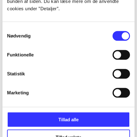
bunden af siden. Du kan læse mere om de anvendte
Artikler
cookies under ”Detaljer”.
Alle registrerede artikler fordelt på udgivelser
Samtykkevalg
...
Nødvendig
...
Funktionelle
...
Statistik
Marketing
...
...
Tillad alle