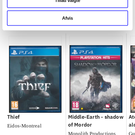
Tillad valgte
Afvis
Minder om
Thief
Middle-Earth - shadow
At
of Mordor
al
Eidos-Montreal
Se
Monolith Productions
Gu