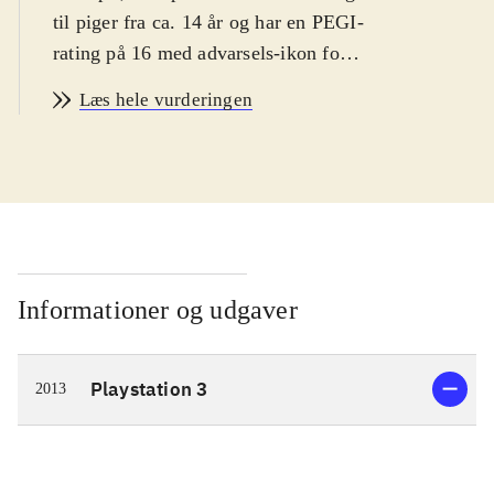
til piger fra ca. 14 år og har en PEGI-
rating på 16 med advarsels-ikon for
narko. Spillet er på engelsk
.
Læs hele vurderingen
Spillets hovedperson er den ensomme
pige Ayesha, som lever af at
fremstille medicin i et lille hus langt
ude på landet. Hendes bedstefar er
død og lillesøsteren Nio er
forsvundet. Spillets mål er derfor at
genforene Ayesha med sin lillesøster.
Informationer og udgaver
En dag da Ayesha besøger Nio's
gravsted, finder hun ud af at hun
Playstation 3
2013
muligvis stadig er i live og
eftersøgningen kan begynde. Dette
fører til udforskning af en spændende
fantasy-inspireret verden, hvor