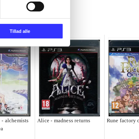
Tillad alle
e - alchemists
Alice - madness returns
Rune factory 
ea