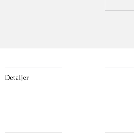
Detaljer
...
...
...
...