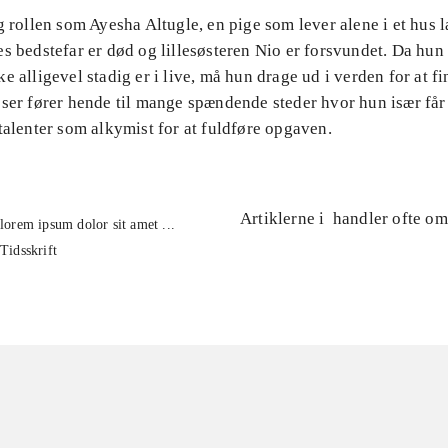
g rollen som Ayesha Altugle, en pige som lever alene i et hus 
s bedstefar er død og lillesøsteren Nio er forsvundet. Da hun 
e alligevel stadig er i live, må hun drage ud i verden for at f
ser fører hende til mange spændende steder hvor hun især får 
talenter som alkymist for at fuldføre opgaven.
Artiklerne i
handler ofte om
lorem ipsum dolor sit amet ...
Tidsskrift