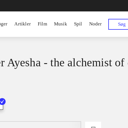
øger
Artikler
Film
Musik
Spil
Noder
Søg
er Ayesha - the alchemist of