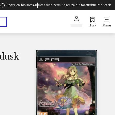
Spørg en bibliotekar
Hent dine bestillinger på dit foretrukne bibliotek
Log ind
Husk
Menu
 dusk