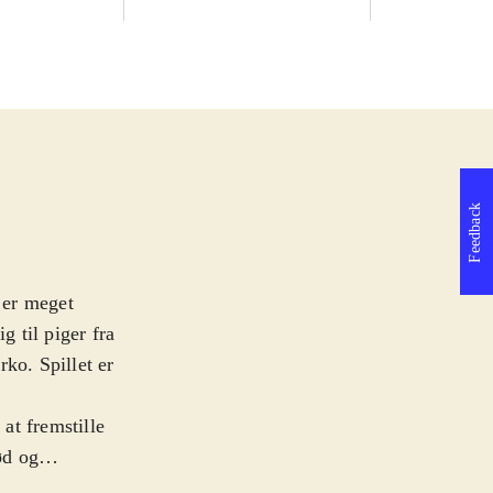
Feedback
m er meget
g til piger fra
ko. Spillet er
at fremstille
ød og
rene Ayesha med