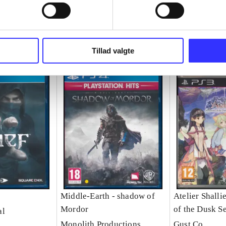
Tillad valgte
Middle-Earth - shadow of
Atelier Shalli
Mordor
of the Dusk S
al
Monolith Productions
Gust Co.