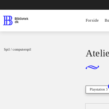
Forside
B
Spil / computerspil
Ateli
Playstation 3