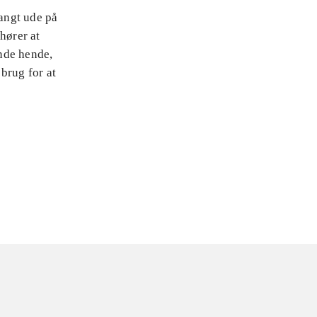
langt ude på
hører at
inde hende,
brug for at