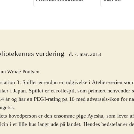
liotekernes vurdering
d. 7. mar. 2013
inn Wraae Poulsen
station 3. Spillet er endnu en udgivelse i Atelier-serien so
lær i Japan. Spillet er et rollespil, som primært henvender si
14 år og har en PEGI-rating på 16 med advarsels-ikon for nar
ngelsk
.
lets hovedperson er den ensomme pige Ayesha, som lever af 
cin i et lille hus langt ude på landet. Hendes bedstefar er d
esøsteren Nio er forsvundet. Spillets mål er derfor at genfo