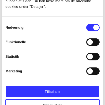
bunden af siden. Du kan læse mere om de anvendte
Artikler
cookies under ”Detaljer”.
Alle registrerede artikler fordelt på udgivelser
Samtykkevalg
...
Nødvendig
...
Funktionelle
...
Statistik
Marketing
...
...
Tillad alle