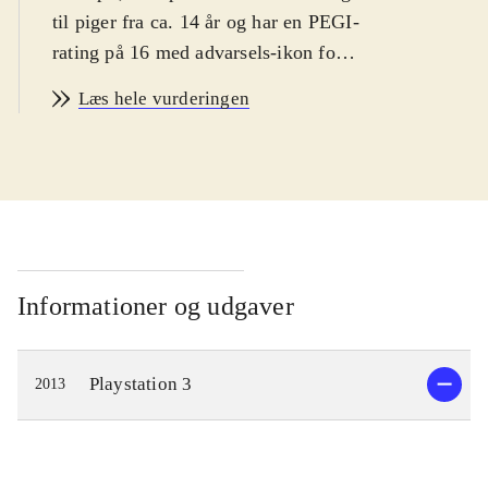
til piger fra ca. 14 år og har en PEGI-
rating på 16 med advarsels-ikon for
narko. Spillet er på engelsk
.
Læs hele vurderingen
Spillets hovedperson er den ensomme
pige Ayesha, som lever af at
fremstille medicin i et lille hus langt
ude på landet. Hendes bedstefar er
død og lillesøsteren Nio er
forsvundet. Spillets mål er derfor at
genforene Ayesha med sin lillesøster.
Informationer og udgaver
En dag da Ayesha besøger Nio's
gravsted, finder hun ud af at hun
Playstation 3
2013
muligvis stadig er i live og
eftersøgningen kan begynde. Dette
fører til udforskning af en spændende
fantasy-inspireret verden, hvor