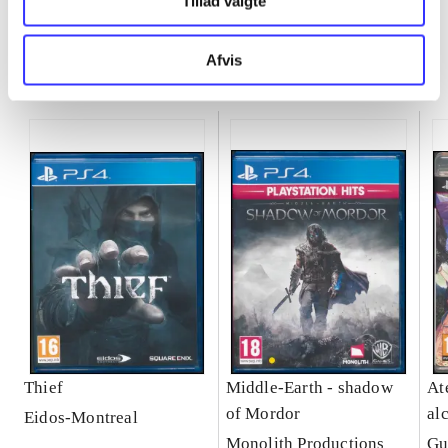
Tillad valgte
Afvis
Minder om
Thief
Middle-Earth - shadow
Ate
of Mordor
al
Eidos-Montreal
Se
Monolith Productions
Gu