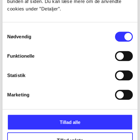
bunden af siden. Du kan læse mere om de anvendte
Artikler
cookies under ”Detaljer”.
Alle registrerede artikler fordelt på udgivelser
Samtykkevalg
...
Nødvendig
...
Funktionelle
...
Statistik
Marketing
...
...
Tillad alle