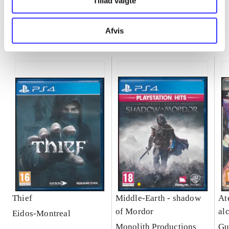
Tillad valgte
Afvis
Minder om
Thief
Middle-Earth - shadow
Ate
of Mordor
al
Eidos-Montreal
Se
Monolith Productions
Gu