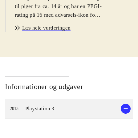
til piger fra ca. 14 år og har en PEGI-
rating på 16 med advarsels-ikon for
narko. Spillet er på engelsk
.
Læs hele vurderingen
Spillets hovedperson er den ensomme
pige Ayesha, som lever af at
fremstille medicin i et lille hus langt
ude på landet. Hendes bedstefar er
død og lillesøsteren Nio er
forsvundet. Spillets mål er derfor at
genforene Ayesha med sin lillesøster.
Informationer og udgaver
En dag da Ayesha besøger Nio's
gravsted, finder hun ud af at hun
Playstation 3
2013
muligvis stadig er i live og
eftersøgningen kan begynde. Dette
fører til udforskning af en spændende
fantasy-inspireret verden, hvor