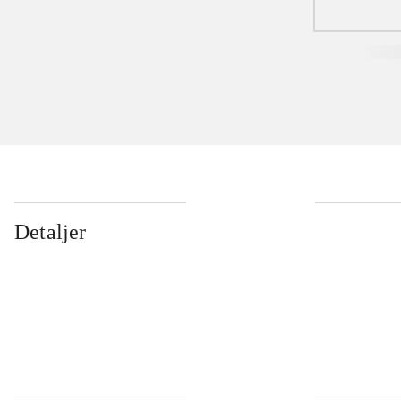
Detaljer
...
...
...
...