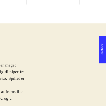
Feedback
m er meget
g til piger fra
ko. Spillet er
at fremstille
ød og
rene Ayesha med