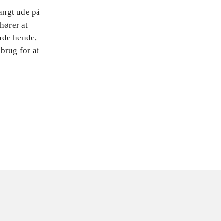
langt ude på
hører at
inde hende,
brug for at