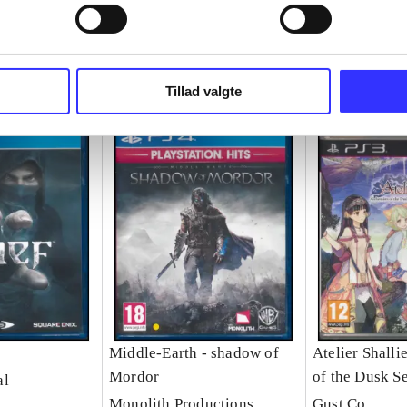
Tillad valgte
Middle-Earth - shadow of
Atelier Shalli
Mordor
of the Dusk S
al
Monolith Productions
Gust Co.