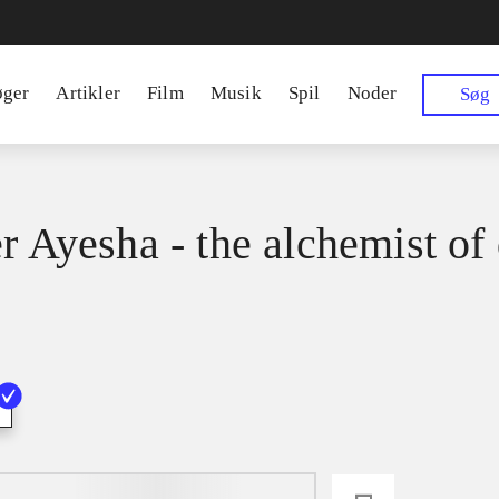
øger
Artikler
Film
Musik
Spil
Noder
Søg
er Ayesha - the alchemist of