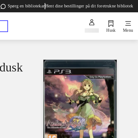
Spørg en bibliotekar
Hent dine bestillinger på dit foretrukne bibliotek
Log ind
Husk
Menu
 dusk