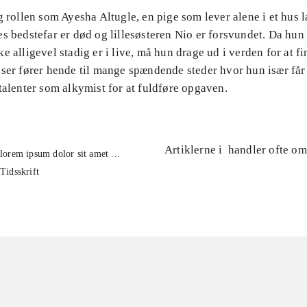
g rollen som Ayesha Altugle, en pige som lever alene i et hus 
s bedstefar er død og lillesøsteren Nio er forsvundet. Da hun 
e alligevel stadig er i live, må hun drage ud i verden for at f
ser fører hende til mange spændende steder hvor hun især får 
talenter som alkymist for at fuldføre opgaven.
Artiklerne i
handler ofte om
lorem ipsum dolor sit amet ...
Tidsskrift