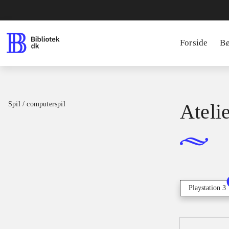
Forside
B
Spil / computerspil
Ateli
Playstation 3