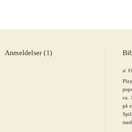
Anmeldelser (1)
Bib
F
af
Play
popu
ca. 
på e
Spil
medi
lill