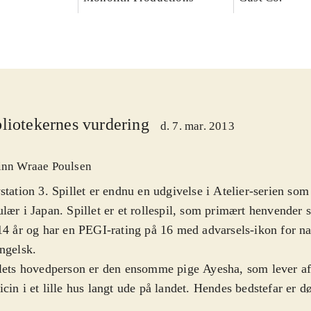
liotekernes vurdering
d. 7. mar. 2013
inn Wraae Poulsen
station 3. Spillet er endnu en udgivelse i Atelier-serien so
lær i Japan. Spillet er et rollespil, som primært henvender si
14 år og har en PEGI-rating på 16 med advarsels-ikon for nar
ngelsk
.
lets hovedperson er den ensomme pige Ayesha, som lever af 
cin i et lille hus langt ude på landet. Hendes bedstefar er d
esøsteren Nio er forsvundet. Spillets mål er derfor at genfo