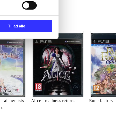
Tillad alle
e - alchemists
Alice - madness returns
Rune factory 
ea