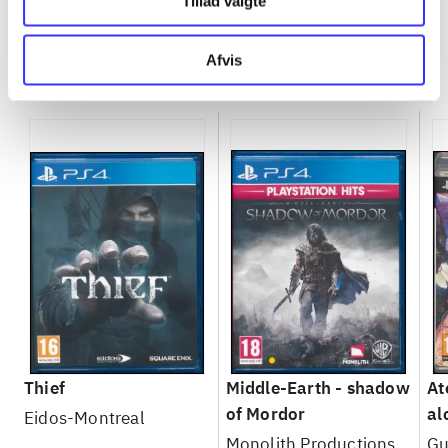
Tillad valgte
Afvis
Minder om
Thief
Middle-Earth - shadow
At
of Mordor
al
Eidos-Montreal
Se
Monolith Productions
Gu