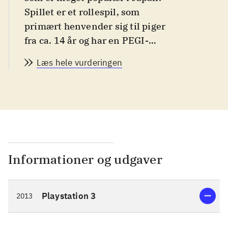
Spillet er et rollespil, som
primært henvender sig til piger
fra ca. 14 år og har en PEGI-
rating på 16 med advarsels-
Læs hele vurderingen
ikon for narko. Spillet er på
engelsk
.
Spillets hovedperson er den
ensomme pige Ayesha, som
lever af at fremstille medicin i
et lille hus langt ude på landet.
Hendes bedstefar er død og
Informationer og udgaver
lillesøsteren Nio er forsvundet.
Spillets mål er derfor at
Playstation 3
2013
genforene Ayesha med sin
lillesøster. En dag da Ayesha
besøger Nio's gravsted, finder