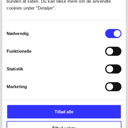
bunden af siden. Du kan læse mere om de anvendte
Artikler
cookies under ”Detaljer”.
Alle registrerede artikler fordelt på udgivelser
Samtykkevalg
...
Nødvendig
...
Funktionelle
...
Statistik
...
Marketing
...
Tillad alle