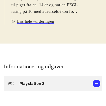
til piger fra ca. 14 år og har en PEGI-
rating på 16 med advarsels-ikon for
narko. Spillet er på engelsk
.
Læs hele vurderingen
Spillets hovedperson er den ensomme
pige Ayesha, som lever af at
fremstille medicin i et lille hus langt
ude på landet. Hendes bedstefar er
død og lillesøsteren Nio er
forsvundet. Spillets mål er derfor at
genforene Ayesha med sin lillesøster.
Informationer og udgaver
En dag da Ayesha besøger Nio's
gravsted, finder hun ud af at hun
Playstation 3
2013
muligvis stadig er i live og
eftersøgningen kan begynde. Dette
fører til udforskning af en spændende
fantasy-inspireret verden, hvor