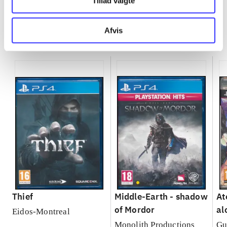
Tillad valgte
Afvis
Minder om
Thief
Middle-Earth - shadow
At
of Mordor
al
Eidos-Montreal
Se
Monolith Productions
Gu