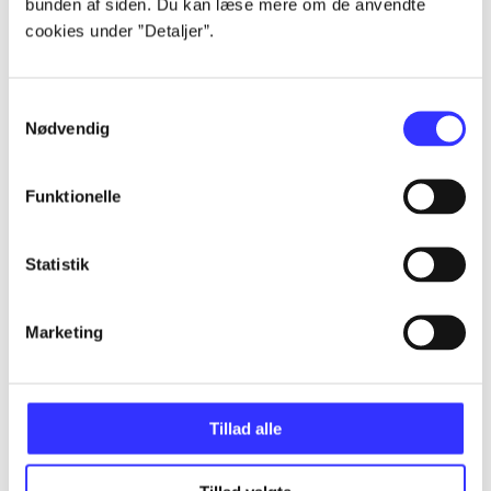
bunden af siden. Du kan læse mere om de anvendte
Artikler
cookies under ”Detaljer”.
Alle registrerede artikler fordelt på udgivelser
Samtykkevalg
...
Nødvendig
...
Funktionelle
...
Statistik
Marketing
...
...
Tillad alle