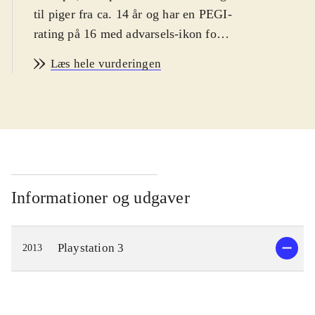
til piger fra ca. 14 år og har en PEGI-
rating på 16 med advarsels-ikon for
narko. Spillet er på engelsk
.
Læs hele vurderingen
Spillets hovedperson er den ensomme
pige Ayesha, som lever af at
fremstille medicin i et lille hus langt
ude på landet. Hendes bedstefar er
død og lillesøsteren Nio er
forsvundet. Spillets mål er derfor at
genforene Ayesha med sin lillesøster.
Informationer og udgaver
En dag da Ayesha besøger Nio's
gravsted, finder hun ud af at hun
Playstation 3
2013
muligvis stadig er i live og
eftersøgningen kan begynde. Dette
fører til udforskning af en spændende
fantasy-inspireret verden, hvor