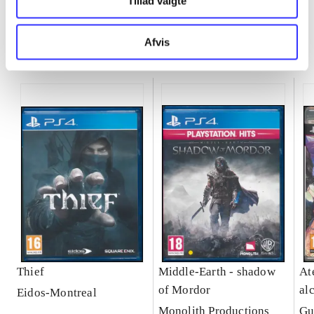
Tillad valgte
Afvis
Minder om
Thief
Middle-Earth - shadow
Ate
of Mordor
al
Eidos-Montreal
Se
Monolith Productions
Gu