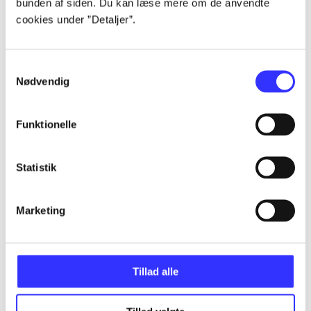
bunden af siden. Du kan læse mere om de anvendte
Artikler
cookies under ”Detaljer”.
Alle registrerede artikler fordelt på udgivelser
Samtykkevalg
...
Nødvendig
...
Funktionelle
...
Statistik
Marketing
...
...
Tillad alle