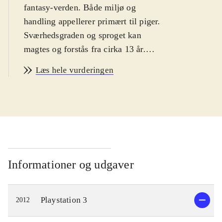
fantasy-verden. Både miljø og
handling appellerer primært til piger.
Sværhedsgraden og sproget kan
magtes og forstås fra cirka 13 år.
PEGI: 12 samt ikoner for vold, sex
Læs hele vurderingen
og grimt sprog. Ikonerne er i dén
grad malplacerede
.
Dette er sjette spil i den japanske
Atelier-serie, og det tredje som er
udkommet på PS3-platformen.
Gameplay er i store træk meget
lignende forgængeren i serien,
Informationer og udgaver
Atelier Totori - the adventurer of
Arland. Hovedpersonen i
Playstation 3
2012
nærværende spil er prinsessen
Meruru, som egentlig ikke gider være