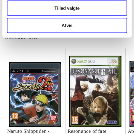
Tillad valgte
Afvis
Minder om
Naruto Shippuden -
Resonance of fate
At