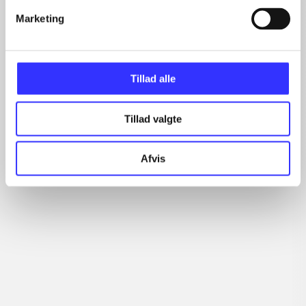
Marketing
Tillad alle
Tillad valgte
Afvis
Naruto Shippuden -
Resonance of fate
At
ultimate ninja storm 2
al