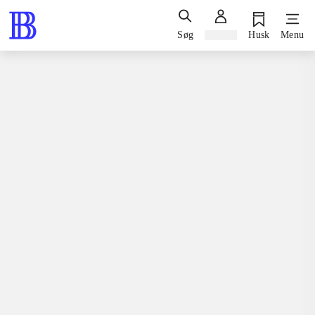
Søg
Log ind
Husk
Menu
Spil / computerspil
Playstation 3, 2012
Atelier Meruru - the apprentice of