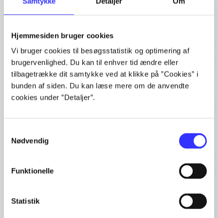
Samtykke
Detaljer
Om
Hjemmesiden bruger cookies
Vi bruger cookies til besøgsstatistik og optimering af
Artikler
brugervenlighed. Du kan til enhver tid ændre eller
tilbagetrække dit samtykke ved at klikke på ”Cookies” i
Alle registrerede artikler fordelt på udgivelser
bunden af siden. Du kan læse mere om de anvendte
cookies under ”Detaljer”.
...
...
...
Samtykkevalg
...
Nødvendig
...
Funktionelle
Minder om
Statistik