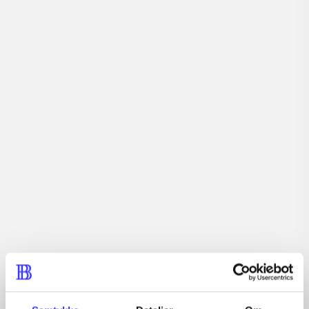
Tidsskrift
Artiklen er en del af
lorem ipsum dolor sit amet ...
Tidsskrift
Artiklerne i
handler ofte om
Artikler med samme emner
Fra