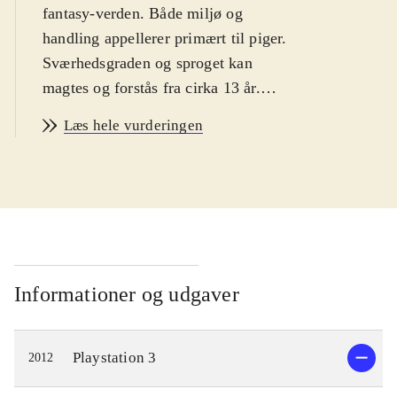
fantasy-verden. Både miljø og
handling appellerer primært til piger.
Sværhedsgraden og sproget kan
magtes og forstås fra cirka 13 år.
PEGI: 12 samt ikoner for vold, sex
Læs hele vurderingen
og grimt sprog. Ikonerne er i dén
grad malplacerede
.
Dette er sjette spil i den japanske
Atelier-serie, og det tredje som er
udkommet på PS3-platformen.
Gameplay er i store træk meget
lignende forgængeren i serien,
Informationer og udgaver
Atelier Totori - the adventurer of
Arland. Hovedpersonen i
Playstation 3
2012
nærværende spil er prinsessen
Meruru, som egentlig ikke gider være