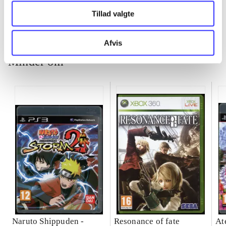
Tillad valgte
Afvis
Minder om
Naruto Shippuden -
Resonance of fate
At