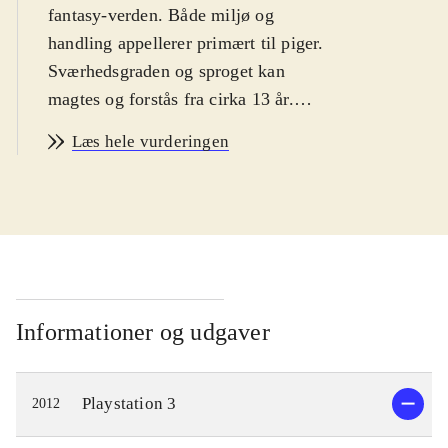
fantasy-verden. Både miljø og
handling appellerer primært til piger.
Sværhedsgraden og sproget kan
magtes og forstås fra cirka 13 år.
PEGI: 12 samt ikoner for vold, sex
Læs hele vurderingen
og grimt sprog. Ikonerne er i dén
grad malplacerede
.
Dette er sjette spil i den japanske
Atelier-serie, og det tredje som er
udkommet på PS3-platformen.
Gameplay er i store træk meget
lignende forgængeren i serien,
Informationer og udgaver
Atelier Totori - the adventurer of
Arland. Hovedpersonen i
Playstation 3
2012
nærværende spil er prinsessen
Meruru, som egentlig ikke gider være