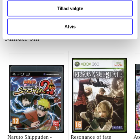
Tillad valgte
Afvis
Minder om
Naruto Shippuden -
Resonance of fate
At