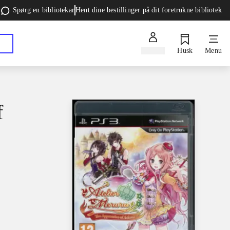
Spørg en bibliotekar
Hent dine bestillinger på dit foretrukne bibliotek
Log ind
Husk
Menu
f