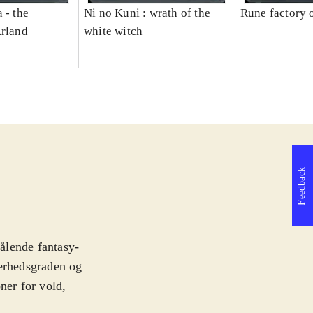
 - the
Ni no Kuni : wrath of the
Rune factory 
Arland
white witch
Feedback
rålende fantasy-
værhedsgraden og
ner for vold,