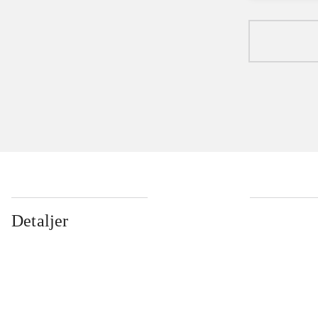
Detaljer
...
...
...
...