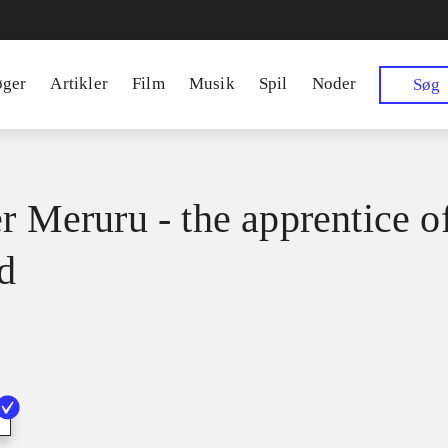
øger
Artikler
Film
Musik
Spil
Noder
Søg
er Meruru - the apprentice o
d