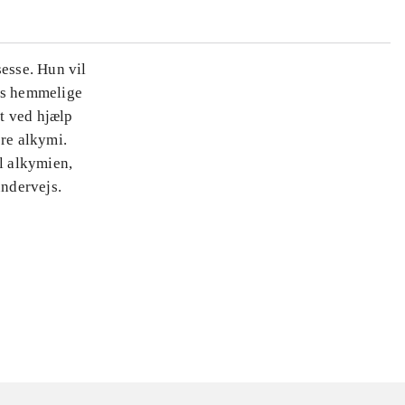
sesse. Hun vil
es hemmelige
t ved hjælp
øre alkymi.
il alkymien,
ndervejs.