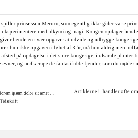
 spiller prinsessen Meruru, som egentlig ikke gider være prin
e eksperimentere med alkymi og magi. Kongen opdager hend
g giver hende en svær opgave: at udvide og udbygge kongerige
arer hun ikke opgaven i løbet af 3 år, må hun aldrig mere udf
afsted på opdagelse i det store kongerige, indsamle planter t
 evner, og nedkæmpe de fantasifulde fjender, som du møder u
Artiklerne i
handler ofte om
lorem ipsum dolor sit amet ...
Tidsskrift