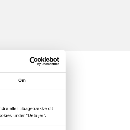
Om
dre eller tilbagetrække dit
okies under ”Detaljer”.