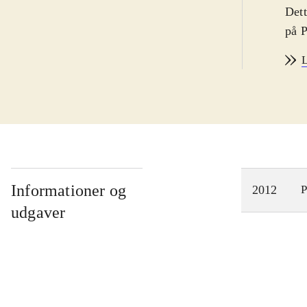
Dett
på P
seri
L
spil
hell
han 
alky
alky
udfo
Alky
Informationer og
2012
P
repe
udgaver
tid 
farv
bliv
Spil
ansk