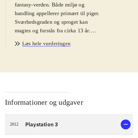
fantasy-verden. Både miljø og
handling appellerer primært til piger.
Sværhedsgraden og sproget kan
magtes og forstås fra cirka 13 år.
PEGI: 12 samt ikoner for vold, sex
Læs hele vurderingen
og grimt sprog. Ikonerne er i dén
grad malplacerede
.
Dette er sjette spil i den japanske
Atelier-serie, og det tredje som er
udkommet på PS3-platformen.
Gameplay er i store træk meget
lignende forgængeren i serien,
Informationer og udgaver
Atelier Totori - the adventurer of
Arland. Hovedpersonen i
Playstation 3
2012
nærværende spil er prinsessen
Meruru, som egentlig ikke gider være