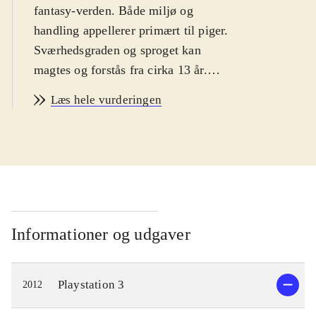
fantasy-verden. Både miljø og
handling appellerer primært til piger.
Sværhedsgraden og sproget kan
magtes og forstås fra cirka 13 år.
PEGI: 12 samt ikoner for vold, sex
Læs hele vurderingen
og grimt sprog. Ikonerne er i dén
grad malplacerede
.
Dette er sjette spil i den japanske
Atelier-serie, og det tredje som er
udkommet på PS3-platformen.
Gameplay er i store træk meget
lignende forgængeren i serien,
Informationer og udgaver
Atelier Totori - the adventurer of
Arland. Hovedpersonen i
Playstation 3
2012
nærværende spil er prinsessen
Meruru, som egentlig ikke gider være