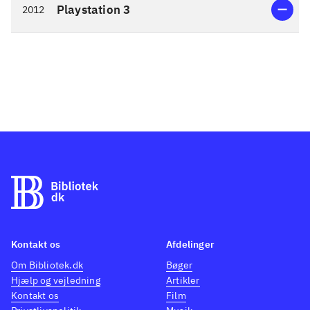
Playstation 3
2012
nærværende spil er prinsessen
Meruru, som egentlig ikke gider være
prinsesse, men meget hellere vil
eksperimentere med alkymi. Hun
bliver dog opdaget af kongen, og han
giver hende en svær opgave: at
udvide og udbygge kongeriget ved
hjælp af alkymi. Klarer hun ikke
opgaven i løbet af 3 år, må hun aldrig
mere udføre alkymi. Herefter følger
spillet den velkendte formel.
Landområder skal udforskes,
materialer til alkymien skal
Kontakt os
Afdelinger
indsamles, og fjender skal
Om Bibliotek.dk
Bøger
Hjælp og vejledning
Artikler
nedkæmpes. Alkymi-systemet er ret
Kontakt os
Film
sjovt at dykke ned i, og man