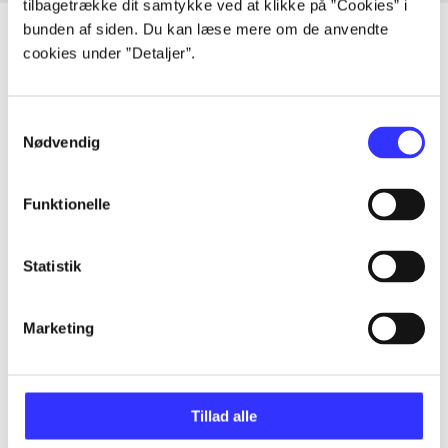
tilbagetrække dit samtykke ved at klikke på ”Cookies” i
bunden af siden. Du kan læse mere om de anvendte
cookies under ”Detaljer”.
Artikler
Samtykkevalg
Alle registrerede artikler fordelt på udgivelser
Nødvendig
...
Funktionelle
...
Statistik
...
Marketing
...
Tillad alle
...