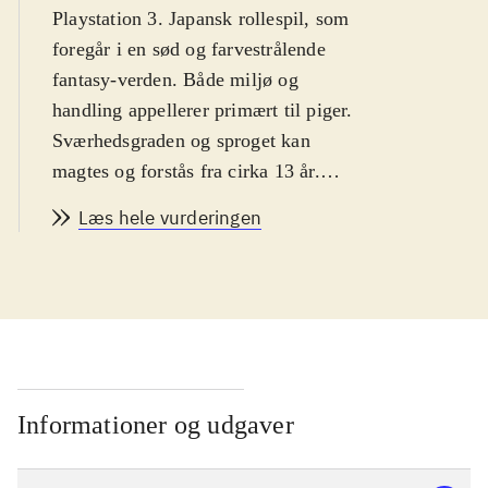
Playstation 3. Japansk rollespil, som
foregår i en sød og farvestrålende
fantasy-verden. Både miljø og
handling appellerer primært til piger.
Sværhedsgraden og sproget kan
magtes og forstås fra cirka 13 år.
PEGI: 12 samt ikoner for vold, sex
Læs hele vurderingen
og grimt sprog. Ikonerne er i dén
grad malplacerede
.
Dette er sjette spil i den japanske
Atelier-serie, og det tredje som er
udkommet på PS3-platformen.
Gameplay er i store træk meget
lignende forgængeren i serien,
Informationer og udgaver
Atelier Totori - the adventurer of
Arland. Hovedpersonen i