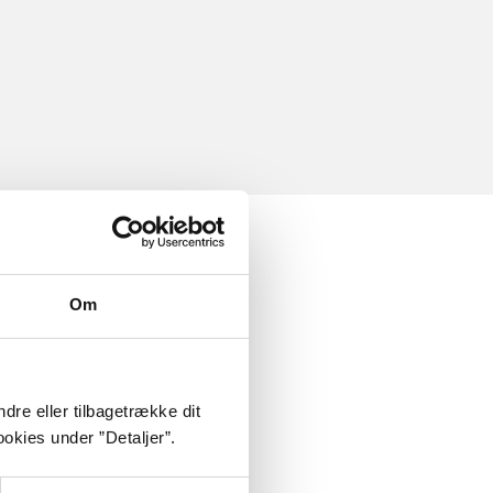
Om
dre eller tilbagetrække dit
okies under ”Detaljer”.