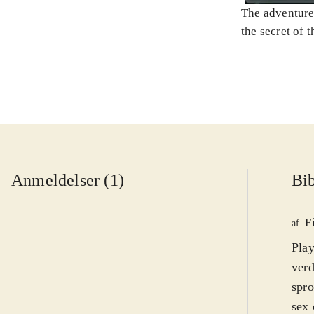
The adventures
the secret of 
Anmeldelser (1)
Bib
F
af
Play
verd
spro
sex 