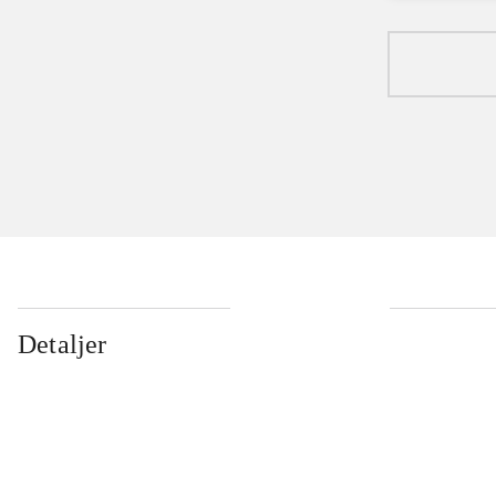
Detaljer
...
...
...
...