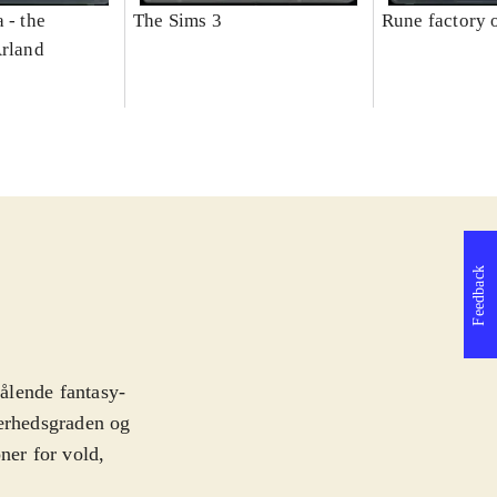
 - the
The Sims 3
Rune factory 
Arland
Feedback
rålende fantasy-
værhedsgraden og
ner for vold,