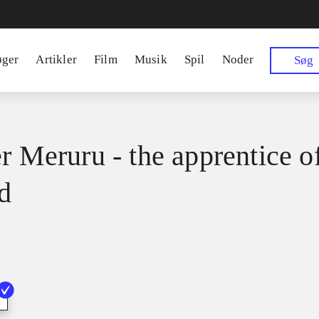
øger
Artikler
Film
Musik
Spil
Noder
Søg
er Meruru - the apprentice o
d