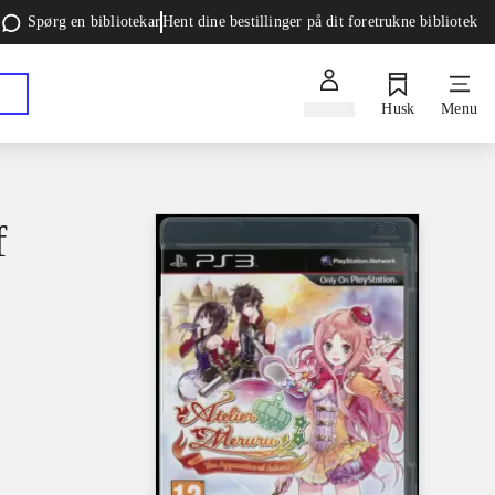
Spørg en bibliotekar
Hent dine bestillinger på dit foretrukne bibliotek
Log ind
Husk
Menu
f