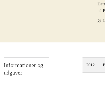
Dett
på P
seri
L
spil
hell
han 
alky
alky
udfo
Alky
Informationer og
2012
P
repe
udgaver
tid 
farv
bliv
Spil
ansk