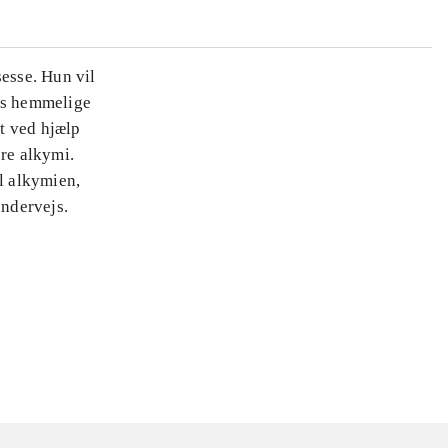
sesse. Hun vil
es hemmelige
t ved hjælp
øre alkymi.
il alkymien,
ndervejs.