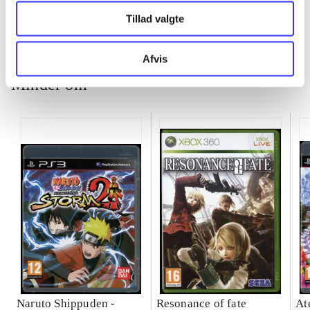
Tillad valgte
Afvis
Minder om
Naruto Shippuden -
Resonance of fate
At