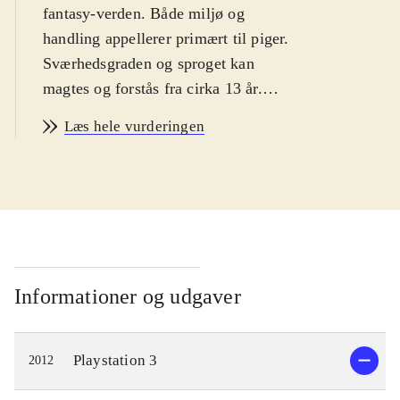
fantasy-verden. Både miljø og
handling appellerer primært til piger.
Sværhedsgraden og sproget kan
magtes og forstås fra cirka 13 år.
PEGI: 12 samt ikoner for vold, sex
Læs hele vurderingen
og grimt sprog. Ikonerne er i dén
grad malplacerede
.
Dette er sjette spil i den japanske
Atelier-serie, og det tredje som er
udkommet på PS3-platformen.
Gameplay er i store træk meget
lignende forgængeren i serien,
Informationer og udgaver
Atelier Totori - the adventurer of
Arland. Hovedpersonen i
Playstation 3
2012
nærværende spil er prinsessen
Meruru, som egentlig ikke gider være