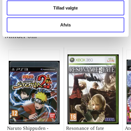
Tillad valgte
Afvis
Minder om
Naruto Shippuden -
Resonance of fate
At