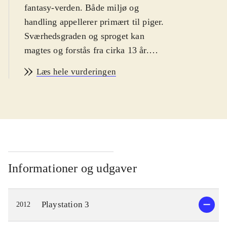
fantasy-verden. Både miljø og
handling appellerer primært til piger.
Sværhedsgraden og sproget kan
magtes og forstås fra cirka 13 år.
PEGI: 12 samt ikoner for vold, sex
Læs hele vurderingen
og grimt sprog. Ikonerne er i dén
grad malplacerede
.
Dette er sjette spil i den japanske
Atelier-serie, og det tredje som er
udkommet på PS3-platformen.
Gameplay er i store træk meget
lignende forgængeren i serien,
Informationer og udgaver
Atelier Totori - the adventurer of
Arland. Hovedpersonen i
Playstation 3
2012
nærværende spil er prinsessen
Meruru, som egentlig ikke gider være