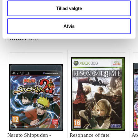
Tillad valgte
Afvis
Minder om
Naruto Shippuden -
Resonance of fate
At