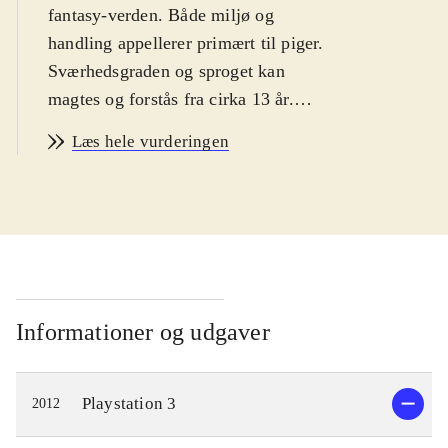
fantasy-verden. Både miljø og
handling appellerer primært til piger.
Sværhedsgraden og sproget kan
magtes og forstås fra cirka 13 år.
PEGI: 12 samt ikoner for vold, sex
Læs hele vurderingen
og grimt sprog. Ikonerne er i dén
grad malplacerede
.
Dette er sjette spil i den japanske
Atelier-serie, og det tredje som er
udkommet på PS3-platformen.
Gameplay er i store træk meget
lignende forgængeren i serien,
Informationer og udgaver
Atelier Totori - the adventurer of
Arland. Hovedpersonen i
Playstation 3
2012
nærværende spil er prinsessen
Meruru, som egentlig ikke gider være