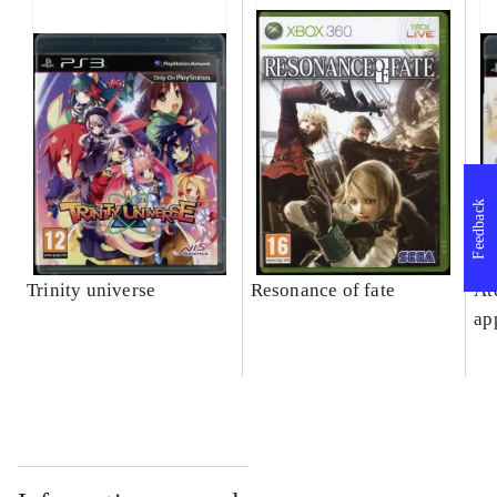
Feedback
Trinity universe
Resonance of fate
At
ap