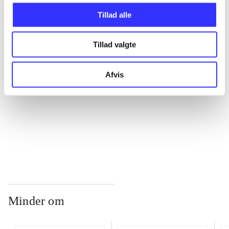
Tillad alle
...
Tillad valgte
...
Afvis
...
...
Minder om