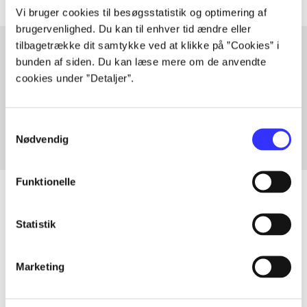
Vi bruger cookies til besøgsstatistik og optimering af
brugervenlighed. Du kan til enhver tid ændre eller
tilbagetrække dit samtykke ved at klikke på ”Cookies” i
bunden af siden. Du kan læse mere om de anvendte
Artikler med samme emner
cookies under ”Detaljer”.
Fra
Samtykkevalg
Nødvendig
Funktionelle
Statistik
Artikler
Alle registrerede artikler fordelt på udgivelser
Marketing
...