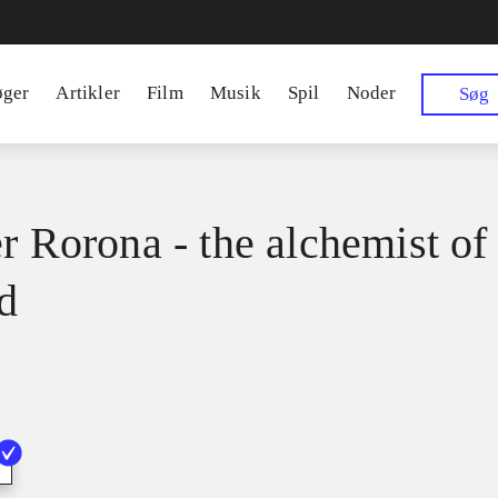
øger
Artikler
Film
Musik
Spil
Noder
Søg
er Rorona - the alchemist of
d