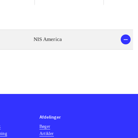
NIS America
Afdelinger
k
Bøger
ning
Artikler