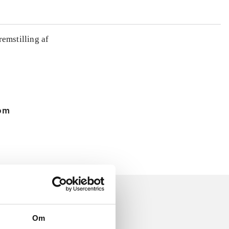
remstilling af
 om
Om