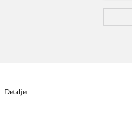
Detaljer
...
...
...
...