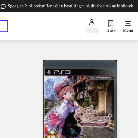
Spørg en bibliotekar
Hent dine bestillinger på dit foretrukne bibliotek
Log ind
Husk
Menu