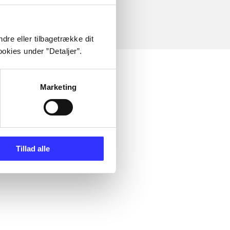
dre eller tilbagetrække dit
okies under ”Detaljer”.
Marketing
Tillad alle