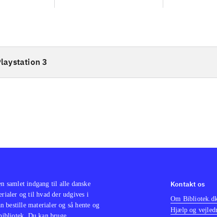
laystation 3
Kontakt os
en samlet indgang til alle danske
erialer og til hvad der udgives i
Om Bibliotek.d
 bestille materialer og så hente og
Hjælp og vejled
 bibliotek. Du kan bruge