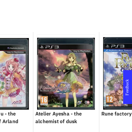
Feedback
u - the
Atelier Ayesha - the
Rune factory
f Arland
alchemist of dusk