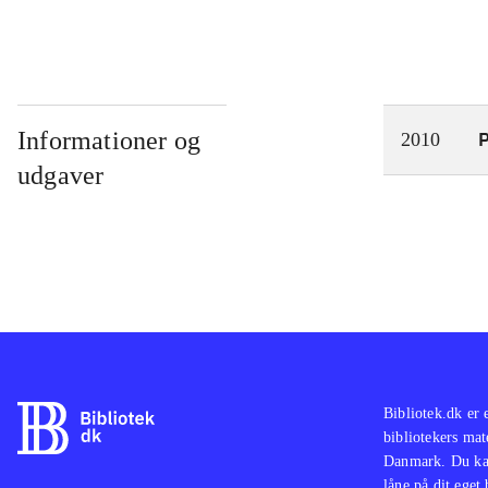
Informationer og
P
2010
udgaver
Bibliotek.dk er 
bibliotekers mat
Danmark. Du kan
låne på dit eget