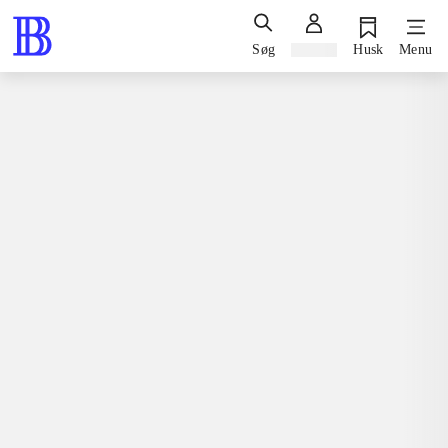
Søg
Log ind
Husk
Menu
Spil / computerspil
Playstation 3, 2010
Atelier Rorona - the alchemist of