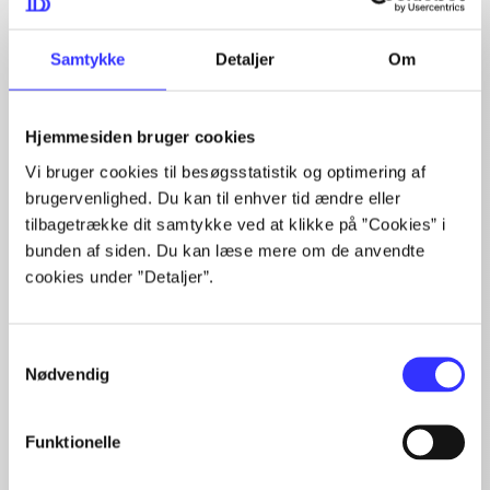
Artiklerne i
handler ofte om
Samtykke
Detaljer
Om
Hjemmesiden bruger cookies
Vi bruger cookies til besøgsstatistik og optimering af
Artikler med samme emner
brugervenlighed. Du kan til enhver tid ændre eller
Fra
tilbagetrække dit samtykke ved at klikke på ”Cookies” i
bunden af siden. Du kan læse mere om de anvendte
cookies under ”Detaljer”.
Samtykkevalg
Nødvendig
Artikler
Funktionelle
Alle registrerede artikler fordelt på udgivelser