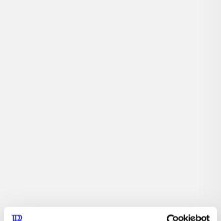
...
...
...
...
Beskrivelse
Rollespil. Atelier Rorona er en del af Atelier-
rollespilsserien. Fokus er på fremstilling af genstande og
lignende, og alkymi spiller en vigtig rolle.
Tidsskrift
Artiklen er en del af
lorem ipsum dolor sit amet ...
Tidsskrift