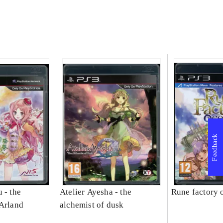
Feedback
 - the
Atelier Ayesha - the
Rune factory 
 Arland
alchemist of dusk