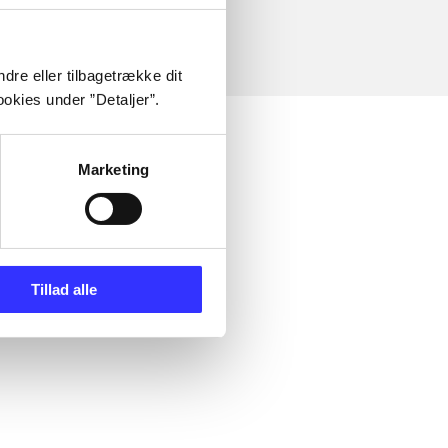
dre eller tilbagetrække dit
okies under ”Detaljer”.
Marketing
Tillad alle