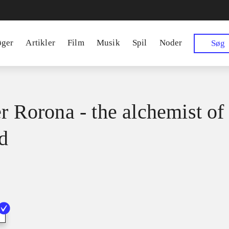
øger
Artikler
Film
Musik
Spil
Noder
Søg
er Rorona - the alchemist of
d