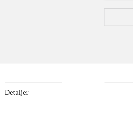
Detaljer
...
...
...
...