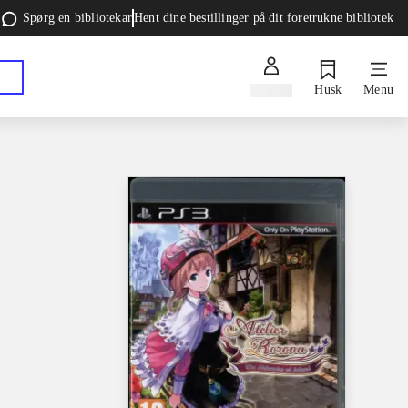
Spørg en bibliotekar
Hent dine bestillinger på dit foretrukne bibliotek
Log ind
Husk
Menu