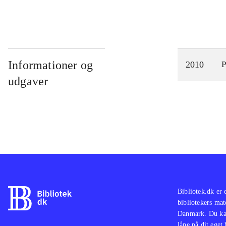
Informationer og
2010
P
udgaver
Bibliotek.dk er 
bibliotekers mat
Danmark. Du kan
låne på dit eget