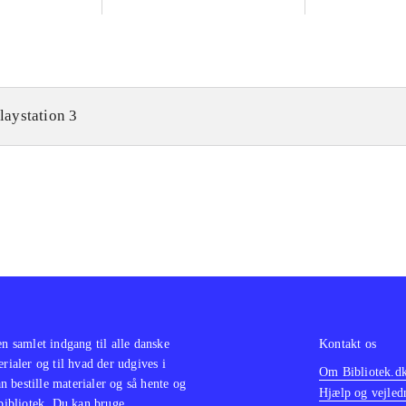
laystation 3
en samlet indgang til alle danske
Kontakt os
erialer og til hvad der udgives i
Om Bibliotek.d
 bestille materialer og så hente og
Hjælp og vejled
 bibliotek. Du kan bruge