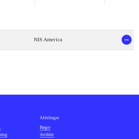
NIS America
Afdelinger
k
Bøger
ning
Artikler