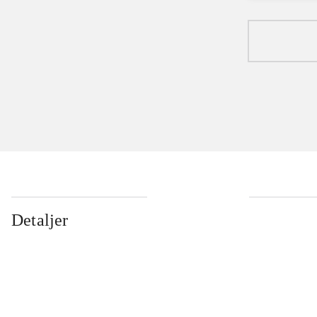
Detaljer
...
...
...
...