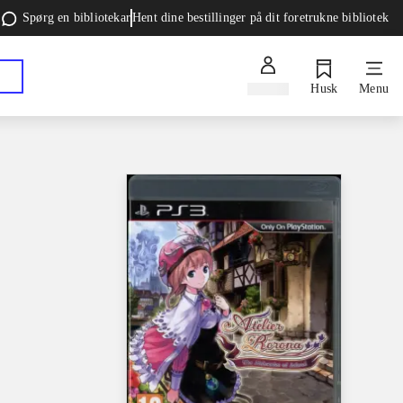
Spørg en bibliotekar
Hent dine bestillinger på dit foretrukne bibliotek
Log ind
Husk
Menu