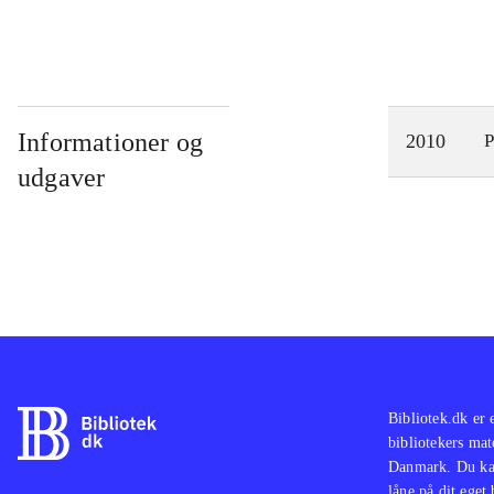
Informationer og
2010
P
udgaver
Bibliotek.dk er 
bibliotekers mat
Danmark. Du kan
låne på dit eget