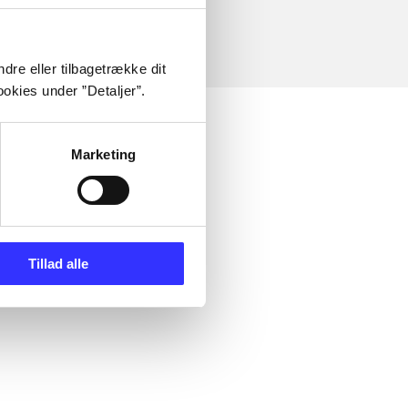
dre eller tilbagetrække dit
okies under ”Detaljer”.
Marketing
Tillad alle