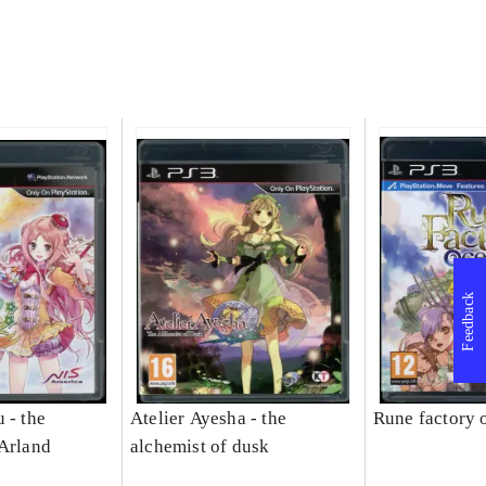
Feedback
 - the
Atelier Ayesha - the
Rune factory 
 Arland
alchemist of dusk