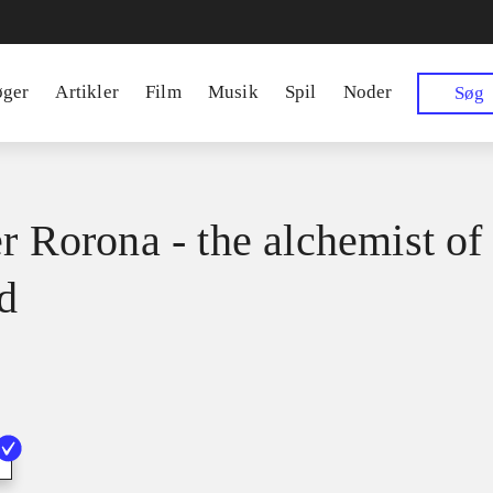
øger
Artikler
Film
Musik
Spil
Noder
Søg
er Rorona - the alchemist of
d