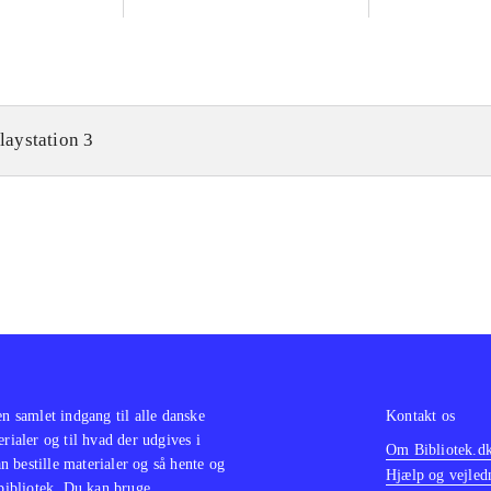
laystation 3
en samlet indgang til alle danske
Kontakt os
erialer og til hvad der udgives i
Om Bibliotek.d
 bestille materialer og så hente og
Hjælp og vejled
 bibliotek. Du kan bruge