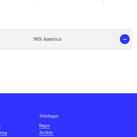
NIS America
Afdelinger
k
Bøger
ning
Artikler