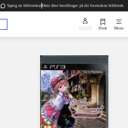
Spørg en bibliotekar
Hent dine bestillinger på dit foretrukne bibliotek
Log ind
Husk
Menu