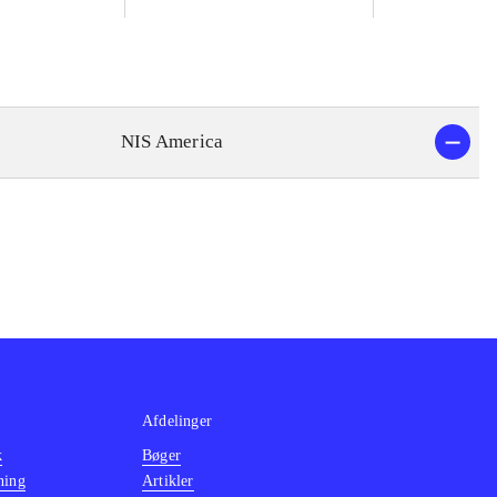
NIS America
Afdelinger
k
Bøger
ning
Artikler