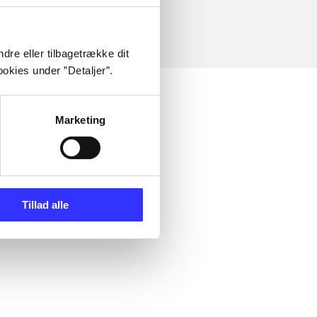
dre eller tilbagetrække dit
okies under ”Detaljer”.
Marketing
Tillad alle