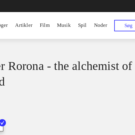
øger
Artikler
Film
Musik
Spil
Noder
Søg
er Rorona - the alchemist of
d