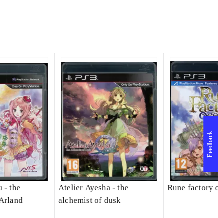
Feedback
 - the
Atelier Ayesha - the
Rune factory 
 Arland
alchemist of dusk