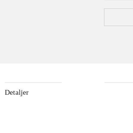
Detaljer
...
...
...
...