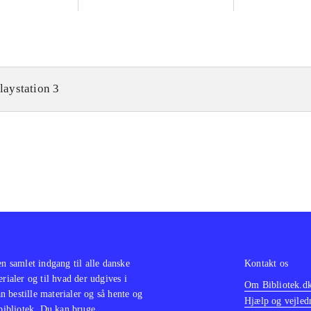
laystation 3
en samlet indgang til alle danske
Kontakt os
erialer og til hvad der udgives i
Om Bibliotek.d
 bestille materialer og så hente og
Hjælp og vejled
 bibliotek. Du kan bruge