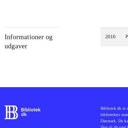
Informationer og
2010
P
udgaver
Bibliotek.dk er 
bibliotekers mat
Danmark. Du kan
låne på dit eget