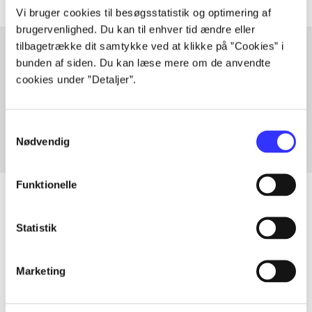
Vi bruger cookies til besøgsstatistik og optimering af
brugervenlighed. Du kan til enhver tid ændre eller
tilbagetrække dit samtykke ved at klikke på ”Cookies” i
bunden af siden. Du kan læse mere om de anvendte
Artikler med samme emner
cookies under ”Detaljer”.
Fra
Samtykkevalg
Nødvendig
Funktionelle
Statistik
Artikler
Alle registrerede artikler fordelt på udgivelser
Marketing
...