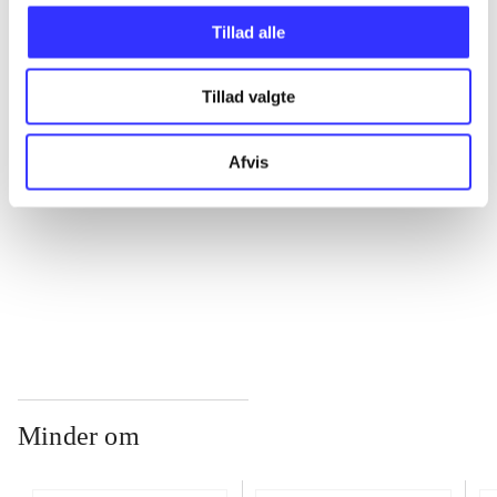
Tillad alle
...
Tillad valgte
...
Afvis
...
...
Minder om