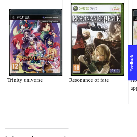
Feedback
Trinity universe
Resonance of fate
At
ap