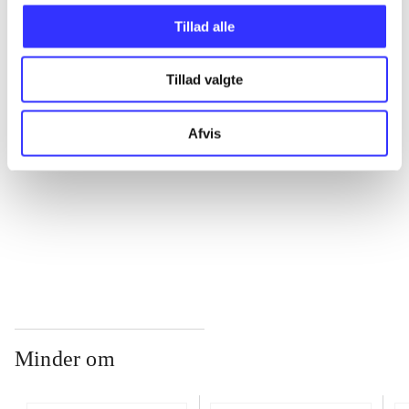
Tillad alle
...
Tillad valgte
...
Afvis
...
...
Minder om