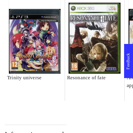
Feedback
Trinity universe
Resonance of fate
At
ap