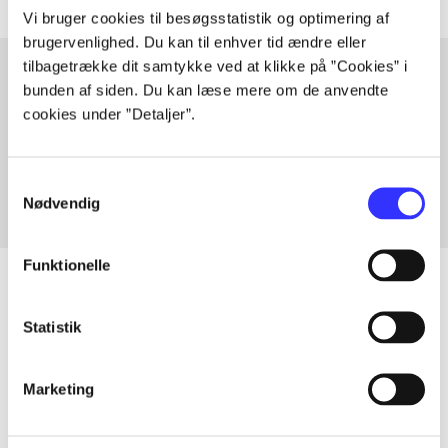
Vi bruger cookies til besøgsstatistik og optimering af
brugervenlighed. Du kan til enhver tid ændre eller
tilbagetrække dit samtykke ved at klikke på ”Cookies” i
bunden af siden. Du kan læse mere om de anvendte
Artikler med samme emner
cookies under ”Detaljer”.
Fra
Samtykkevalg
Nødvendig
Funktionelle
Statistik
Artikler
Alle registrerede artikler fordelt på udgivelser
Marketing
...