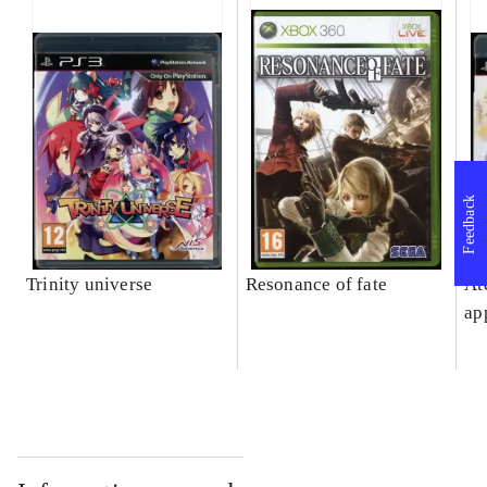
Feedback
Trinity universe
Resonance of fate
At
ap