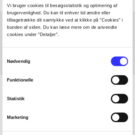
Vi bruger cookies til besøgsstatistik og optimering af
brugervenlighed. Du kan til enhver tid ændre eller
tilbagetrække dit samtykke ved at klikke på ”Cookies” i
bunden af siden. Du kan læse mere om de anvendte
Artikler med samme emner
cookies under ”Detaljer”.
Fra
Samtykkevalg
Nødvendig
Funktionelle
Statistik
Artikler
Alle registrerede artikler fordelt på udgivelser
Marketing
...