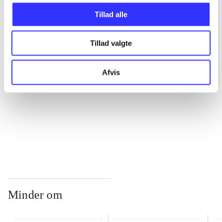
Tillad alle
...
Tillad valgte
...
Afvis
...
...
Minder om