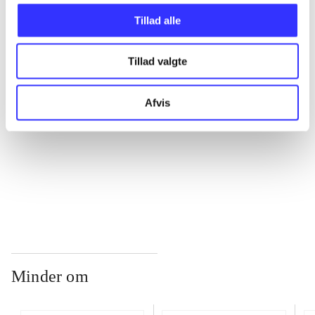
Tillad alle
...
Tillad valgte
...
Afvis
...
...
Minder om