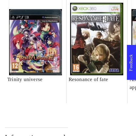
Feedback
Trinity universe
Resonance of fate
At
ap