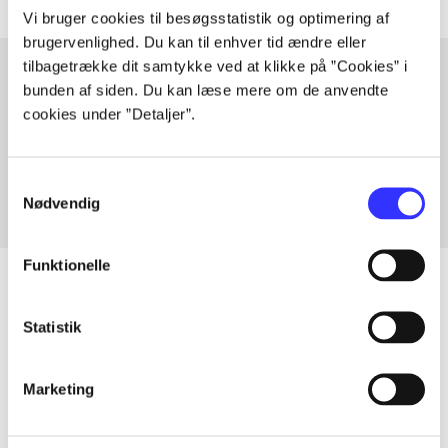
Vi bruger cookies til besøgsstatistik og optimering af
brugervenlighed. Du kan til enhver tid ændre eller
tilbagetrække dit samtykke ved at klikke på ”Cookies” i
bunden af siden. Du kan læse mere om de anvendte
Artikler med samme emner
cookies under ”Detaljer”.
Fra
Samtykkevalg
Nødvendig
Funktionelle
Statistik
Artikler
Alle registrerede artikler fordelt på udgivelser
Marketing
...